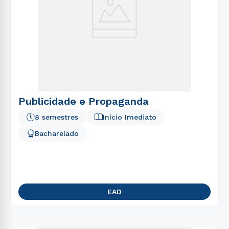
5
º
engenharia
6
º
gestão
7
º
marketing
8
º
nutrição
9
º
ciências contábeis
10
º
administração
Publicidade e Propaganda
8 semestres
Início Imediato
Bacharelado
EAD