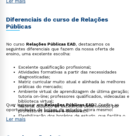
Ler mais
Relações governamentais, entre outros.
Diferenciais do curso de Relações
Públicas
No curso
Relações Públicas EAD
, destacamos os
seguintes diferenciais que fazem da nossa oferta de
ensino, uma excelente escolha:
Excelente qualificação profissional;
Atividades formativas a partir das necessidades
diagnosticadas;
Matriz curricular muito atual e alinhada às melhores
práticas do mercado;
Ambiente virtual de aprendizagem de última geração;
tutoria on-line; professores qualificados, videoaulas e
biblioteca virtual;
Quer ingressar em
Relações Públicas EAD
? Confira as
Material didático de excelência desenvolvido por
oportunidades de
bolsas de estudos
agora mesmo!
professores mestres e doutores;
Flexibilização dos horários de estudo, que facilita o
Ler mais
processo de aprendizagem para um método efetivo
de aquisição de conhecimento.
Cursos gratuitos
para complementar a sua formação
e seu currículo;