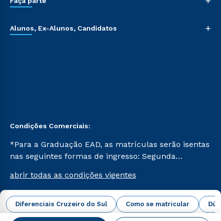
+
Faça parte
+
Alunos, Ex-Alunos, Candidatos
Condições Comerciais:
*Para a Graduação EAD, as matrículas serão isentas
nas seguintes formas de ingresso: Segunda
Graduação, Segunda Graduação 2.0 e Transferência.
abrir todas as condições vigentes
Já para as demais, a taxa de matrícula será de R$
49. *Para a Pós-graduação EAD, as ofertas
mencionadas são referentes aos cursos: Ensino
Diferenciais Cruzeiro do Sul
Como se matricular
Dúv
Campus Virtual Cruzeiro do Sul Educacional © 2026 -
Religioso, Geografia para a Docência e Metodologia
Todos os direitos reservados.