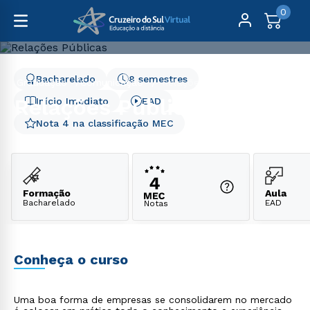
0
Bacharelado
8 semestres
Graduação
Comunicação
Relações Públicas
Relações Públicas
Início Imediato
EAD
Nota 4 na classificação MEC
Formação
Aula
Bacharelado
EAD
Notas
Conheça o curso
Uma boa forma de empresas se consolidarem no mercado