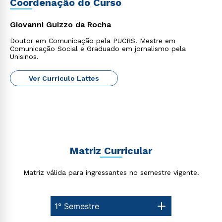
Coordenação do Curso
Giovanni Guizzo da Rocha
Doutor em Comunicação pela PUCRS. Mestre em
Comunicação Social e Graduado em jornalismo pela
Unisinos.
Rápido e fácil
WhatsApp
Ver Currículo Lattes
ou
Matriz Curricular
Estou de acordo com a
Política de Privacidade.
e
Matriz válida para ingressantes no semestre vigente.
autorizo que meus dados sejam utilizados para o
envio de conteúdos da Cruzeiro do Sul.
1° Semestre