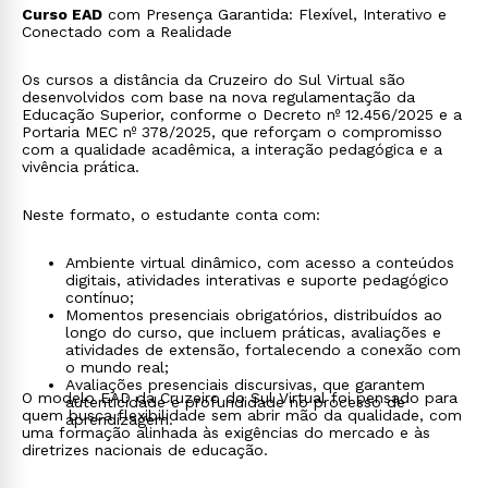
Curso EAD
com Presença Garantida: Flexível, Interativo e
Conectado com a Realidade
Os cursos a distância da Cruzeiro do Sul Virtual são
desenvolvidos com base na nova regulamentação da
Educação Superior, conforme o Decreto nº 12.456/2025 e a
Portaria MEC nº 378/2025, que reforçam o compromisso
com a qualidade acadêmica, a interação pedagógica e a
vivência prática.
Neste formato, o estudante conta com:
Ambiente virtual dinâmico, com acesso a conteúdos
digitais, atividades interativas e suporte pedagógico
contínuo;
Momentos presenciais obrigatórios, distribuídos ao
longo do curso, que incluem práticas, avaliações e
atividades de extensão, fortalecendo a conexão com
o mundo real;
Avaliações presenciais discursivas, que garantem
O modelo EAD da Cruzeiro do Sul Virtual foi pensado para
autenticidade e profundidade no processo de
quem busca flexibilidade sem abrir mão da qualidade, com
aprendizagem.
uma formação alinhada às exigências do mercado e às
diretrizes nacionais de educação.