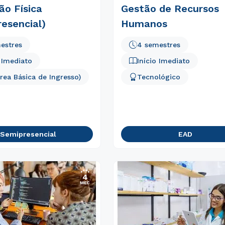
ão Física
Gestão de Recursos
esencial)
Humanos
estres
4 semestres
o Imediato
Início Imediato
Área Básica de Ingresso)
Tecnológico
Semipresencial
EAD