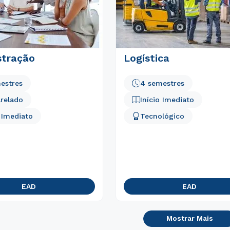
Estou de acordo com a
Política de Privacidade.
e
stração
Logística
autorizo que meus dados sejam utilizados para o
envio de conteúdos da Cruzeiro do Sul.
estres
4 semestres
relado
Início Imediato
o Imediato
Tecnológico
EAD
EAD
Mostrar Mais