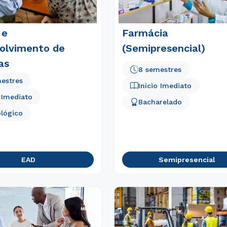
 e
Farmácia
olvimento de
(Semipresencial)
as
8 semestres
estres
Início Imediato
o Imediato
Bacharelado
lógico
EAD
Semipresencial
Rápido e fácil
WhatsApp
ou