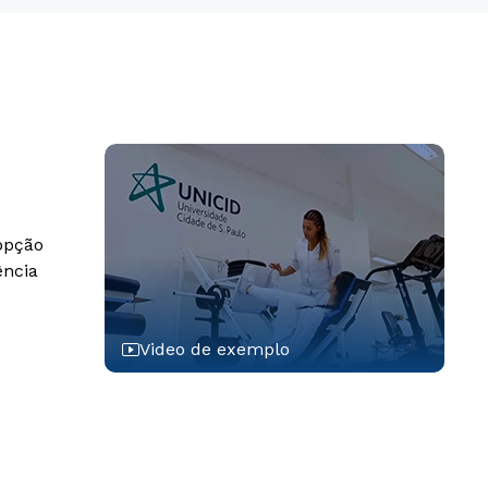
 opção
ência
Video de exemplo