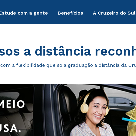
Estude com a gente
Benefícios
A Cruzeiro do Sul
sos a distância reco
om a flexibilidade que só a graduação a distância da Cruz