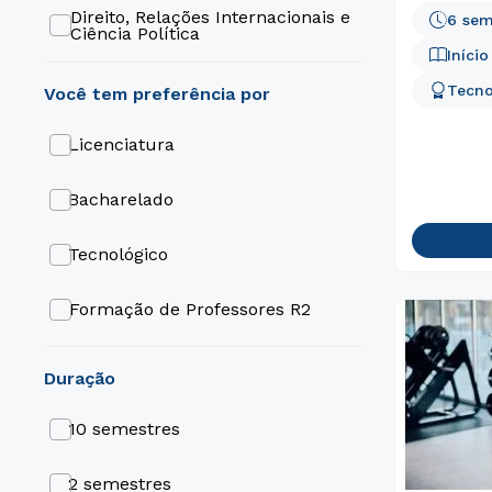
Direito, Relações Internacionais e
6 sem
Ciência Política
Iníci
Educação
Tecno
Engenharia e Tecnologia
Licenciatura
Gestão e Negócios
Bacharelado
Gastronomia e Hospitalidade
Tecnológico
Formação de Professores R2
ABI (Área Básica de Ingresso)
duração
10 semestres
2 semestres