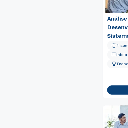
Análise
Desenv
Sistem
4 sem
Iníci
Tecno