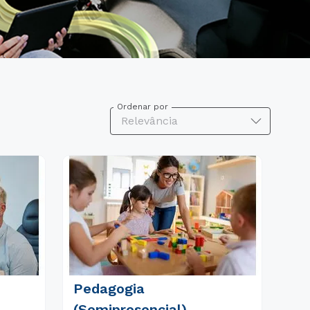
Ordenar por
Relevância
Pedagogia
(Semipresencial)