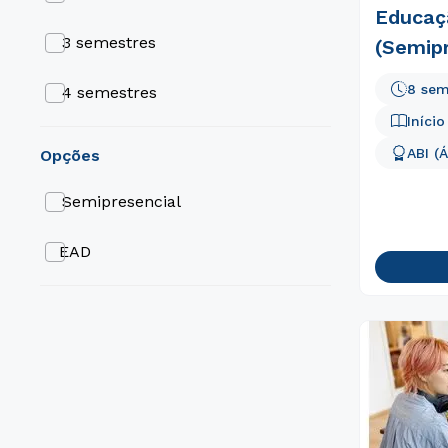
Educaç
3 semestres
(Semipr
8 sem
4 semestres
Iníci
5 semestres
ABI (
opções
6 semestres
Semipresencial
8 semestres
EAD