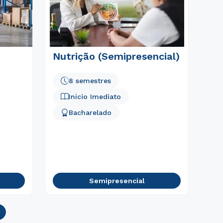
Nutrição (Semipresencial)
8 semestres
Início Imediato
Bacharelado
Semipresencial