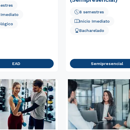
estres
8 semestres
o Imediato
Início Imediato
lógico
Bacharelado
EAD
Semipresencial