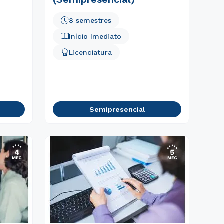
8 semestres
Início Imediato
Licenciatura
Semipresencial