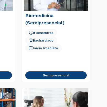
Biomedicina
(Semipresencial)
8 semestres
Bacharelado
Início Imediato
Semipresencial