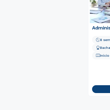
Admini
8 sem
Bacha
Iníci