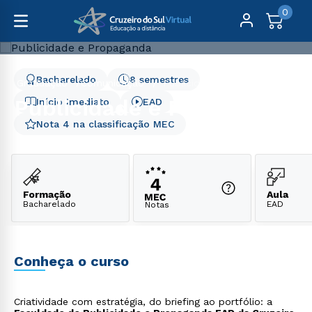
0
Bacharelado
8 semestres
Graduação
Comunicação
Publicidade e Propaganda
Publicidade e Propaganda
Início Imediato
EAD
Nota 4 na classificação MEC
Formação
Aula
Bacharelado
EAD
Notas
Conheça o curso
Criatividade com estratégia, do briefing ao portfólio: a