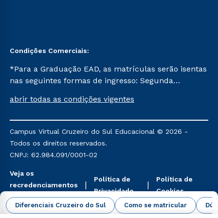
Condições Comerciais:
*Para a Graduação EAD, as matrículas serão isentas
nas seguintes formas de ingresso: Segunda
Graduação, Segunda Graduação 2.0 e Transferência.
abrir todas as condições vigentes
Já para as demais, a taxa de matrícula será de R$
49. *Para a Pós-graduação EAD, as ofertas
mencionadas são referentes aos cursos: Ensino
Campus Virtual Cruzeiro do Sul Educacional © 2026 -
Religioso, Geografia para a Docência e Metodologia
Todos os direitos reservados.
do Ensino de História: Questões Atuais.
CNPJ: 62.984.091/0001-02
Veja os
Política de
Política de
recredenciamentos
Privacidade
Cookies
aqui
Diferenciais Cruzeiro do Sul
Como se matricular
Dúv