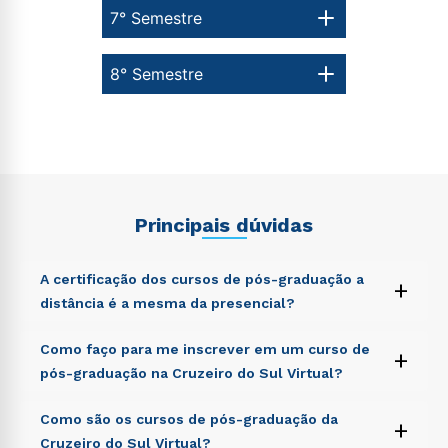
7° Semestre
8° Semestre
Principais dúvidas
A certificação dos cursos de pós-graduação a
+
distância é a mesma da presencial?
Sed ut perspiciatis unde omnis iste natus error sit
Como faço para me inscrever em um curso de
+
voluptatem accusantium doloremque laudantium,
pós-graduação na Cruzeiro do Sul Virtual?
totam rem aperiam, eaque ipsa quae ab illo inventore
veritatis et quasi architecto beatae vitae dicta sunt
Sed ut perspiciatis unde omnis iste natus error sit
Como são os cursos de pós-graduação da
explicabo. Nemo enim ipsam voluptatem quia
+
voluptatem accusantium doloremque laudantium,
voluptas sit aspernatur aut odit aut fugit, sed quia
Cruzeiro do Sul Virtual?