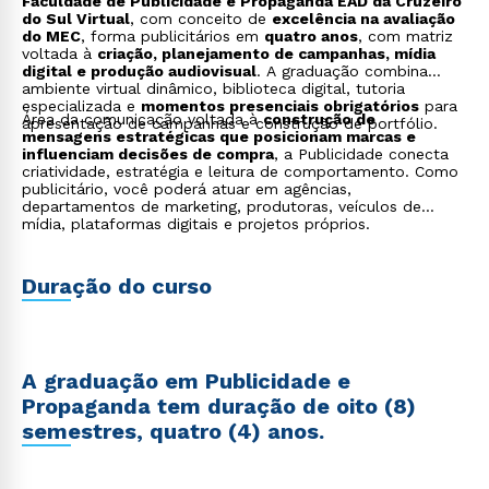
Faculdade de Publicidade e Propaganda EAD da Cruzeiro
do Sul Virtual
, com conceito de
excelência na avaliação
do MEC
, forma publicitários em
quatro anos
, com matriz
voltada à
criação, planejamento de campanhas, mídia
digital e produção audiovisual
. A graduação combina
ambiente virtual dinâmico, biblioteca digital, tutoria
especializada e
momentos presenciais obrigatórios
para
Área da comunicação voltada à
construção de
apresentação de campanhas e construção de portfólio.
mensagens estratégicas que posicionam marcas e
influenciam decisões de compra
, a Publicidade conecta
criatividade, estratégia e leitura de comportamento. Como
publicitário, você poderá atuar em agências,
departamentos de marketing, produtoras, veículos de
mídia, plataformas digitais e projetos próprios.
Duração do curso
A graduação em Publicidade e
Propaganda tem duração de oito (8)
semestres, quatro (4) anos.