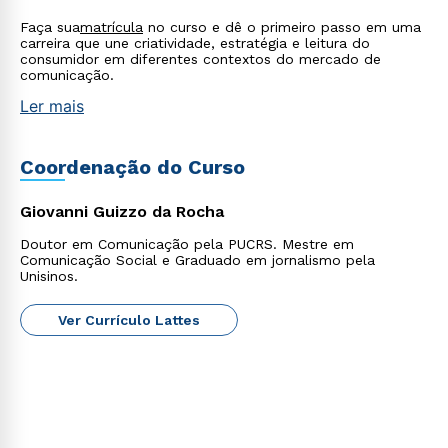
Faça sua
matrícula
no curso e dê o primeiro passo em uma
carreira que une criatividade, estratégia e leitura do
consumidor em diferentes contextos do mercado de
comunicação.
Ler mais
Estou de acordo com a
Política de Privacidade.
e
autorizo que meus dados sejam utilizados para o
envio de conteúdos da Cruzeiro do Sul.
Coordenação do Curso
Giovanni Guizzo da Rocha
Doutor em Comunicação pela PUCRS. Mestre em
Comunicação Social e Graduado em jornalismo pela
Unisinos.
Ver Currículo Lattes