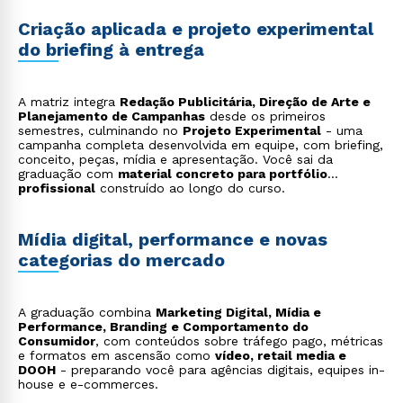
Empreendedorismo
: agências próprias e estúdios
criativos.
Criação aplicada e projeto experimental
do briefing à entrega
A matriz integra
Redação Publicitária, Direção de Arte e
Planejamento de Campanhas
desde os primeiros
semestres, culminando no
Projeto Experimental
- uma
campanha completa desenvolvida em equipe, com briefing,
conceito, peças, mídia e apresentação. Você sai da
graduação com
material concreto para portfólio
profissional
construído ao longo do curso.
Mídia digital, performance e novas
categorias do mercado
A graduação combina
Marketing Digital, Mídia e
Performance, Branding e Comportamento do
Consumidor
, com conteúdos sobre tráfego pago, métricas
e formatos em ascensão como
vídeo, retail media e
DOOH
- preparando você para agências digitais, equipes in-
house e e-commerces.