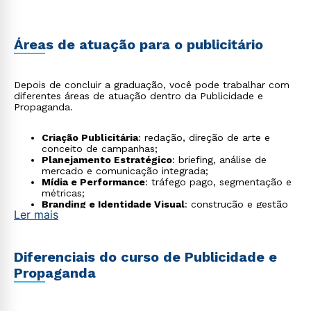
Áreas de atuação para o publicitário
Depois de concluir a graduação, você pode trabalhar com
diferentes áreas de atuação dentro da Publicidade e
Propaganda.
Criação Publicitária
: redação, direção de arte e
conceito de campanhas;
Planejamento Estratégico
: briefing, análise de
mercado e comunicação integrada;
Mídia e Performance
: tráfego pago, segmentação e
métricas;
Branding e Identidade Visual
: construção e gestão
Ler mais
de marcas;
Social Media
: gestão de redes e produção de
conteúdo;
Produção Audiovisual
: vídeos, comerciais e
Diferenciais do curso de Publicidade e
conteúdo para streaming;
Propaganda
Retail Media e DOOH
: campanhas em varejistas e
mídia digital fora de casa;
Freelance e Consultoria
: serviços criativos a
empresas e empreendedores;