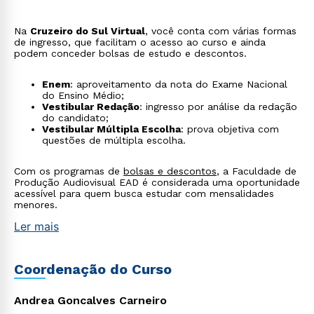
Na
Cruzeiro do Sul Virtual
, você conta com várias formas
Estou de acordo com a
Política de Privacidade.
e
de ingresso, que facilitam o acesso ao curso e ainda
autorizo que meus dados sejam utilizados para o
podem conceder bolsas de estudo e descontos.
envio de conteúdos da Cruzeiro do Sul.
Enem
: aproveitamento da nota do Exame Nacional
do Ensino Médio;
Vestibular Redação
: ingresso por análise da redação
do candidato;
Vestibular Múltipla Escolha
: prova objetiva com
questões de múltipla escolha.
Com os programas de
bolsas e descontos
, a Faculdade de
Produção Audiovisual EAD é considerada uma oportunidade
acessível para quem busca estudar com mensalidades
menores.
Ler mais
Coordenação do Curso
Andrea Goncalves Carneiro