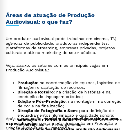
Áreas de atuação de Produção
Audiovisual: o que faz?
Um produtor audiovisual pode trabalhar em cinema, TV,
agências de publicidade, produtoras independentes,
plataformas de streaming, empresas privadas, projetos
culturais e até no marketing do setor público.
Veja, abaixo, os setores com as principais vagas em
Produção Audiovisual:
Produção
: na coordenação de equipes, logística de
filmagem e captação de recursos;
Direção e Roteiro
: na criação de histórias e na
condução da linguagem artística;
Edição e Pós-Produção
: na montagem, na correção
de cor e na finalização;
Direção de Fotografia e Som
: para definição de
enquadramentos, iluminação e qualidade sonora;
Após a graduação,
também é possível investir em uma
Animação e Efeitos Visuais
: no desenvolvimento de
especialização
, como a
pós-graduação em Produção e
peças digitais e efeitos gráficos;
Criação Audiovisual e Transmídia
.
Cargos como assistente de produção Audiovisual,