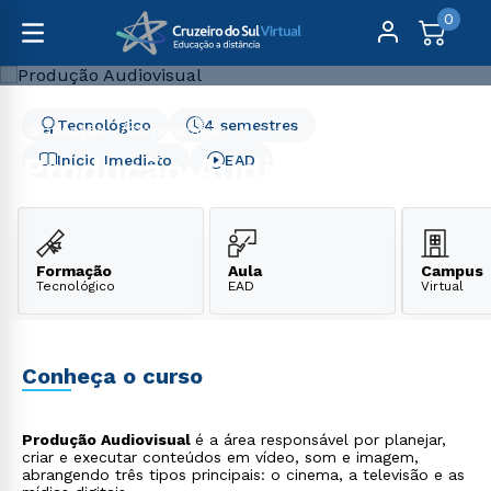
0
Tecnológico
4 semestres
Graduação
Comunicação
Produção Audiovisual
Produção Audiovisual
Início Imediato
EAD
Formação
Aula
Campus
Tecnológico
EAD
Virtual
Conheça o curso
Produção Audiovisual
é a área responsável por planejar,
criar e executar conteúdos em vídeo, som e imagem,
abrangendo três tipos principais: o cinema, a televisão e as