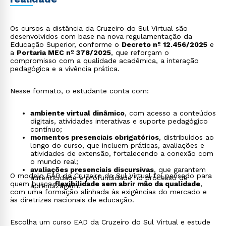
Os cursos a distância da Cruzeiro do Sul Virtual são
desenvolvidos com base na nova regulamentação da
Educação Superior, conforme o
Decreto nº 12.456/2025
e
a
Portaria MEC nº 378/2025
, que reforçam o
compromisso com a qualidade acadêmica, a interação
pedagógica e a vivência prática.
Nesse formato, o estudante conta com:
ambiente virtual dinâmico
, com acesso a conteúdos
digitais, atividades interativas e suporte pedagógico
contínuo;
momentos presenciais obrigatórios
, distribuídos ao
longo do curso, que incluem práticas, avaliações e
atividades de extensão, fortalecendo a conexão com
o mundo real;
avaliações presenciais discursivas
, que garantem
O modelo EAD da Cruzeiro do Sul Virtual foi pensado para
autenticidade e profundidade no processo de
quem busca
flexibilidade sem abrir mão da qualidade
,
aprendizagem.
com uma formação alinhada às exigências do mercado e
às diretrizes nacionais de educação.
Escolha um curso EAD da Cruzeiro do Sul Virtual e estude