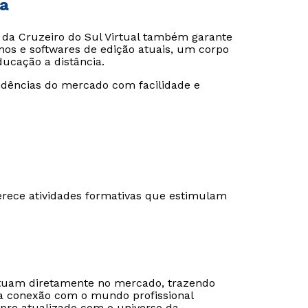
ia
ne da Cruzeiro do Sul Virtual também garante
os e softwares de edição atuais, um corpo
ducação a distância.
Estou de acordo com a
Estou de acordo com a
Política de Privacidade.
Política de Privacidade.
e
e
autorizo que meus dados sejam utilizados para o
autorizo que meus dados sejam utilizados para o
ndências do mercado com facilidade e
envio de conteúdos da Cruzeiro do Sul.
envio de conteúdos da Cruzeiro do Sul.
erece atividades formativas que estimulam
atuam diretamente no mercado, trazendo
sa conexão com o mundo profissional
re atualizado com o universo da