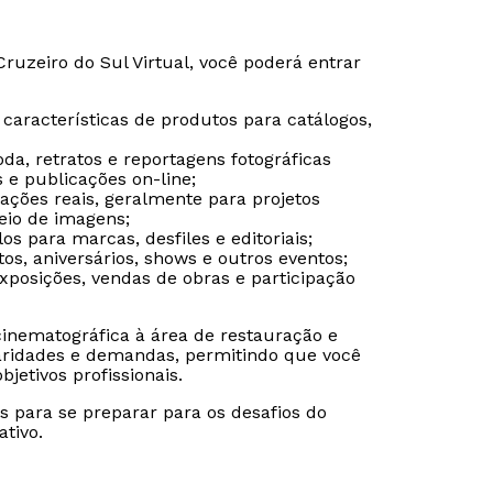
ruzeiro do Sul Virtual, você poderá entrar
 características de produtos para catálogos,
da, retratos e reportagens fotográficas
 e publicações on-line;
tuações reais, geralmente para projetos
meio de imagens;
los para marcas, desfiles e editoriais;
os, aniversários, shows e outros eventos;
xposições, vendas de obras e participação
 cinematográfica à área de restauração e
laridades e demandas, permitindo que você
jetivos profissionais.
Rápido e fácil
Rápido e fácil
WhatsApp
WhatsApp
s para se preparar para os desafios do
ou
ou
tivo.