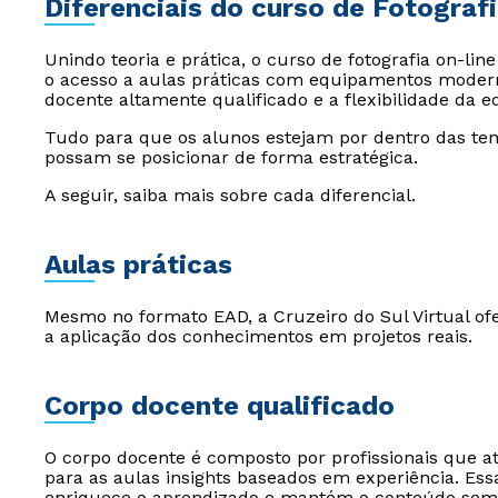
Diferenciais do curso de Fotograf
Unindo teoria e prática, o curso de fotografia on-li
o acesso a aulas práticas com equipamentos modern
docente altamente qualificado e a flexibilidade da e
Tudo para que os alunos estejam por dentro das te
possam se posicionar de forma estratégica.
A seguir, saiba mais sobre cada diferencial.
Aulas práticas
Mesmo no formato EAD, a Cruzeiro do Sul Virtual of
a aplicação dos conhecimentos em projetos reais.
Corpo docente qualificado
O corpo docente é composto por profissionais que 
para as aulas insights baseados em experiência. Es
enriquece o aprendizado e mantém o conteúdo semp