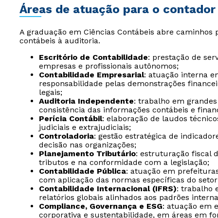
Áreas de atuação para o contador
A graduação em Ciências Contábeis abre caminhos pr
contábeis à auditoria.
Escritório de Contabilidade
: prestação de serv
empresas e profissionais autônomos;
Contabilidade Empresarial
: atuação interna 
responsabilidade pelas demonstrações finance
legais;
Auditoria Independente
: trabalho em grandes
consistência das informações contábeis e finan
Perícia Contábil
: elaboração de laudos técnic
judiciais e extrajudiciais;
Controladoria
: gestão estratégica de indicad
decisão nas organizações;
Planejamento Tributário
: estruturação fiscal
tributos e na conformidade com a legislação;
Contabilidade Pública
: atuação em prefeituras
com aplicação das normas específicas do setor
Contabilidade Internacional (IFRS)
: trabalho
relatórios globais alinhados aos padrões interna
Compliance, Governança e ESG
: atuação em 
corporativa e sustentabilidade, em áreas em f