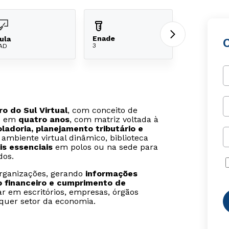
Enade
ula
3
AD
o do Sul Virtual
, com conceito de
es em
quatro anos
, com matriz voltada à
oladoria, planejamento tributário e
ambiente virtual dinâmico, biblioteca
s essenciais
em polos ou na sede para
dos.
organizações, gerando
informações
o financeiro e cumprimento de
r em escritórios, empresas, órgãos
lquer setor da economia.