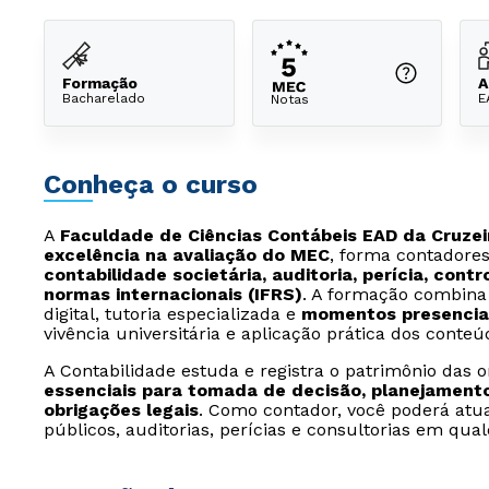
Formação
A
Bacharelado
E
Notas
Conheça o curso
A
Faculdade de Ciências Contábeis EAD da Cruzeir
excelência na avaliação do MEC
, forma contador
contabilidade societária, auditoria, perícia, contr
normas internacionais (IFRS)
. A formação combina 
digital, tutoria especializada e
momentos presenciai
vivência universitária e aplicação prática dos conteú
A Contabilidade estuda e registra o patrimônio das 
essenciais para tomada de decisão, planejament
obrigações legais
. Como contador, você poderá atua
públicos, auditorias, perícias e consultorias em qua