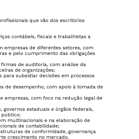
ofissionais que vão dos escritórios
iços contábeis, fiscais e trabalhistas a
em empresas de diferentes setores, com
iras e pelo cumprimento das obrigações
 firmas de auditoria, com análise da
ceiras de organizações;
os para subsidiar decisões em processos
ores de desempenho, com apoio à tomada de
 de empresas, com foco na redução legal de
Rápido e fácil
Rápido e fácil
, governos estaduais e órgãos federais,
WhatsApp
WhatsApp
 público;
 em multinacionais e na elaboração de
ou
ou
cionais de contabilidade;
estruturas de conformidade, governança
orte crescimento no mercado.