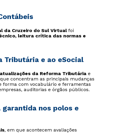
 Contábeis
Estou de acordo com a
Estou de acordo com a
Política de Privacidade.
Política de Privacidade.
e
e
 da Cruzeiro do Sul Virtual
foi
autorizo que meus dados sejam utilizados para o
autorizo que meus dados sejam utilizados para o
écnico, leitura crítica das normas e
envio de conteúdos da Cruzeiro do Sul.
envio de conteúdos da Cruzeiro do Sul.
 Tributária e ao eSocial
 atualizações da Reforma Tributária
e
s que concentram as principais mudanças
 se forma com vocabulário e ferramentas
empresas, auditorias e órgãos públicos.
 garantida nos polos e
is
, em que acontecem avaliações