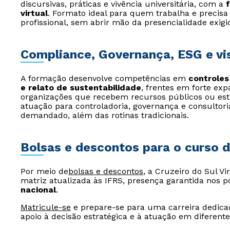
discursivas, práticas e vivência universitária, com a
virtual
. Formato ideal para quem trabalha e precisa
profissional, sem abrir mão da presencialidade exig
Compliance, Governança, ESG e vi
A formação desenvolve competências em
controles
e relato de sustentabilidade
, frentes em forte ex
organizações que recebem recursos públicos ou estr
atuação para controladoria, governança e consultori
demandado, além das rotinas tradicionais.
Bolsas e descontos para o curso d
Por meio de
bolsas e descontos
, a Cruzeiro do Sul V
matriz atualizada às IFRS, presença garantida nos p
nacional
.
Matricule-se
e prepare-se para uma carreira dedicad
apoio à decisão estratégica e à atuação em diferent