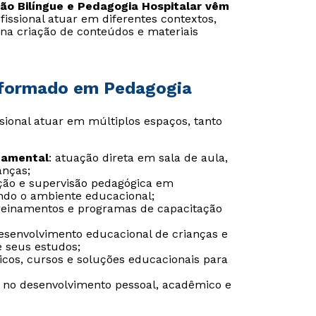
ção Bilíngue e Pedagogia Hospitalar vêm
fissional atuar em diferentes contextos,
na criação de conteúdos e materiais
-formado em Pedagogia
sional atuar em múltiplos espaços, tanto
damental
: atuação direta em sala de aula,
anças;
ação e supervisão pedagógica em
ando o ambiente educacional;
treinamentos e programas de capacitação
senvolvimento educacional de crianças e
Rápido e fácil
Rápido e fácil
e seus estudos;
WhatsApp
WhatsApp
ticos, cursos e soluções educacionais para
ou
ou
s no desenvolvimento pessoal, acadêmico e