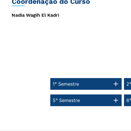
Coordenação do Curso
Nadia Wagih El Kadri
1° Semestre
2
5° Semestre
6