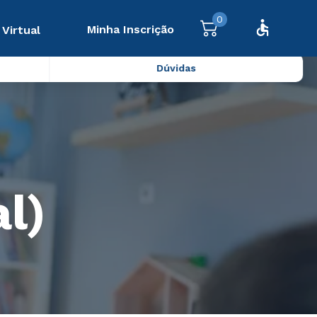
0
Minha Inscrição
 Virtual
Dúvidas
l)