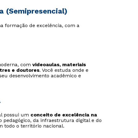
a (Semipresencial)
uma formação de excelência, com a
Estou de acordo com a
Estou de acordo com a
Política de Privacidade.
Política de Privacidade.
e
e
autorizo que meus dados sejam utilizados para o
autorizo que meus dados sejam utilizados para o
envio de conteúdos da Cruzeiro do Sul.
envio de conteúdos da Cruzeiro do Sul.
 moderna, com
videoaulas, materiais
tres e doutores
. Você estuda onde e
 seu desenvolvimento acadêmico e
a
al possui um
conceito de excelência na
o pedagógico, da infraestrutura digital e do
todo o território nacional.