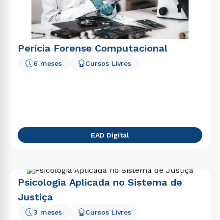
5
º
engenharia
6
º
gestão
7
º
marketing
Perícia Forense Computacional
8
º
nutrição
6 meses
Cursos Livres
9
º
ciências contábeis
10
º
administração
EAD Digital
Psicologia Aplicada no Sistema de
Justiça
3 meses
Cursos Livres