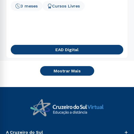
3 meses
Cursos Livres
EAD Digital
Mostrar Mais
+
A Cruzeiro do Sul