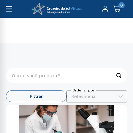
0
Cursos Livres
Direito, Relações Internacionais e Ciência Política
O que você procura?
TERMOS MAIS BUSCADOS
Relevância
Filtrar
1
º
formação pedagógica
2
º
pedagogia
3
º
educação física
4
º
2 0