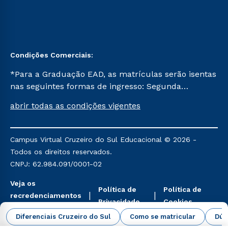
Condições Comerciais:
*Para a Graduação EAD, as matrículas serão isentas
nas seguintes formas de ingresso: Segunda
Graduação, Segunda Graduação 2.0 e Transferência.
abrir todas as condições vigentes
Já para as demais, a taxa de matrícula será de R$
49. *Para a Pós-graduação EAD, as ofertas
mencionadas são referentes aos cursos: Ensino
Campus Virtual Cruzeiro do Sul Educacional © 2026 -
Religioso, Geografia para a Docência e Metodologia
Todos os direitos reservados.
do Ensino de História: Questões Atuais.
CNPJ: 62.984.091/0001-02
Veja os
Política de
Política de
recredenciamentos
Privacidade
Cookies
aqui
Diferenciais Cruzeiro do Sul
Como se matricular
Dúv