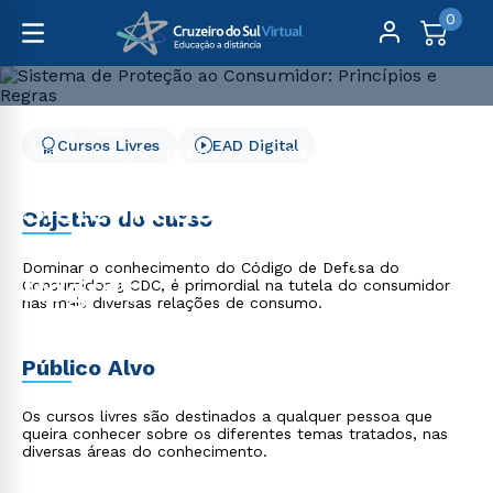
0
Cursos Livres
Cursos Livres
EAD Digital
Direito, Relações Internacionais e Ciência Política
Sistema de Proteção ao Consumidor: Princípios e Regras
Sistema de Proteção ao
Objetivo do curso
Consumidor: Princípios e
Dominar o conhecimento do Código de Defesa do
Regras
Consumidor ¿ CDC, é primordial na tutela do consumidor
nas mais diversas relações de consumo.
Público Alvo
Os cursos livres são destinados a qualquer pessoa que
queira conhecer sobre os diferentes temas tratados, nas
diversas áreas do conhecimento.