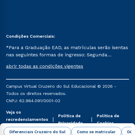
Condições Comerciais:
*Para a Graduação EAD, as matrículas serão isentas
nas seguintes formas de ingresso: Segunda
Graduação, Segunda Graduação 2.0 e Transferência.
abrir todas as condições vigentes
Já para as demais, a taxa de matrícula será de R$
49. *Para a Pós-graduação EAD, as ofertas
mencionadas são referentes aos cursos: Ensino
Campus Virtual Cruzeiro do Sul Educacional © 2026 -
Religioso, Geografia para a Docência e Metodologia
Todos os direitos reservados.
do Ensino de História: Questões Atuais.
CNPJ: 62.984.091/0001-02
Veja os
Política de
Política de
recredenciamentos
Privacidade
Cookies
aqui
Diferenciais Cruzeiro do Sul
Como se matricular
Dúv