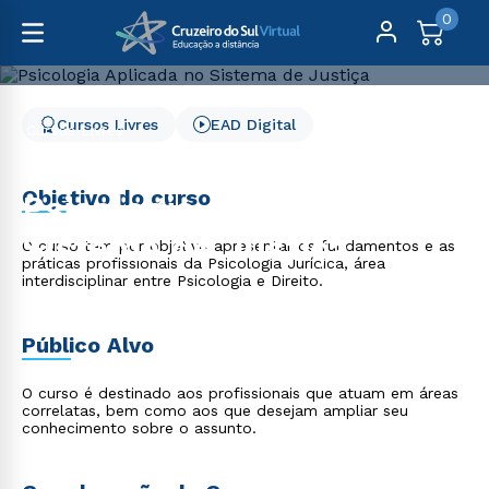
0
Cursos Livres
EAD Digital
Cursos Livres
Direito, Relações Internacionais e Ciência Política
Psicologia Aplicada no Sistema de Justiça
Objetivo do curso
Psicologia Aplicada no
Sistema de Justiça
O curso tem por objetivo apresentar os fundamentos e as
práticas profissionais da Psicologia Jurídica, área
interdisciplinar entre Psicologia e Direito.
Público Alvo
O curso é destinado aos profissionais que atuam em áreas
correlatas, bem como aos que desejam ampliar seu
conhecimento sobre o assunto.