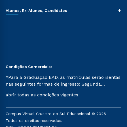
+
Alunos, Ex-Alunos, Candidatos
Condições Comerciais:
*Para a Graduação EAD, as matrículas serão isentas
nas seguintes formas de ingresso: Segunda
Graduação, Segunda Graduação 2.0 e Transferência.
abrir todas as condições vigentes
Já para as demais, a taxa de matrícula será de R$
49. *Para a Pós-graduação EAD, as ofertas
mencionadas são referentes aos cursos: Ensino
Campus Virtual Cruzeiro do Sul Educacional © 2026 -
Religioso, Geografia para a Docência e Metodologia
Todos os direitos reservados.
do Ensino de História: Questões Atuais.