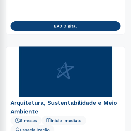
5
º
engenharia
6
º
gestão
7
º
nutrição
EAD Digital
8
º
ciências contábeis
9
º
marketing
10
º
logística
Arquitetura, Sustentabilidade e Meio
Ambiente
9 meses
Início Imediato
Especialização