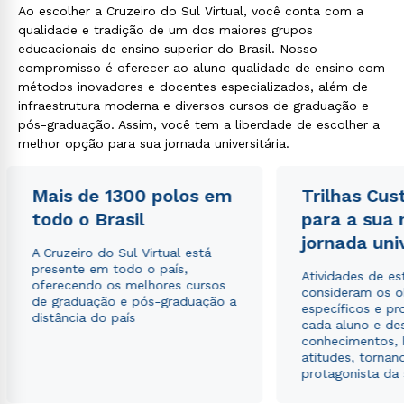
Ao escolher a Cruzeiro do Sul Virtual, você conta com a
qualidade e tradição de um dos maiores grupos
educacionais de ensino superior do Brasil. Nosso
Rápido e fácil
compromisso é oferecer ao aluno qualidade de ensino com
WhatsApp
métodos inovadores e docentes especializados, além de
ou
infraestrutura moderna e diversos cursos de graduação e
pós-graduação. Assim, você tem a liberdade de escolher a
melhor opção para sua jornada universitária.
Mais de 1300 polos em
Trilhas Cus
todo o Brasil
para a sua
jornada uni
Estou de acordo com a
Política de Privacidade.
e
A Cruzeiro do Sul Virtual está
autorizo que meus dados sejam utilizados para o
presente em todo o país,
Atividades de e
envio de conteúdos da Cruzeiro do Sul.
oferecendo os melhores cursos
consideram os o
de graduação e pós-graduação a
específicos e pro
distância do país
cada aluno e de
conhecimentos, 
atitudes, tornan
protagonista da