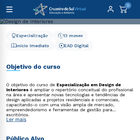
0
Especialização
12 meses
Pós-Graduação
Arquitetura, Design, Artes e Moda
Design de Interiores
Início Imediato
EAD Digital
Design de Interiores
Objetivo do curso
O objetivo do curso de
Especialização em Design de
Interiores
é ampliar o repertório conceitual do profissional
na área e apresentar novas tecnologias e tendências de
design aplicadas a projetos residenciais e comerciais,
capacitando-o com uma visão ampla de mercado,
empreendedorismo e ferramentas de gestão para
escritórios.
Ler mais
Público Alvo