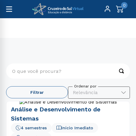
0
Graduação
Engenharia e Tecnologia
O que você procura?
TERMOS MAIS BUSCADOS
Relevância
Filtrar
1
º
formação pedagógica
2
º
pedagogia
Análise e Desenvolvimento de
3
º
2 0
Sistemas
4
º
educação física
4 semestres
Início Imediato