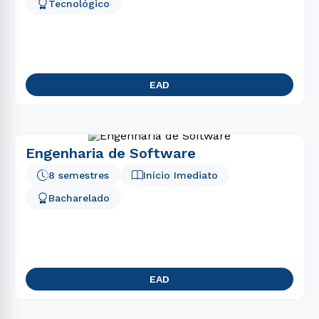
5
º
engenharia
Tecnológico
6
º
gestão
7
º
nutrição
8
º
ciências contábeis
EAD
9
º
logística
10
º
marketing
Engenharia de Software
8 semestres
Início Imediato
Bacharelado
EAD