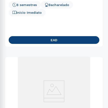
8 semestres
Bacharelado
Início Imediato
EAD