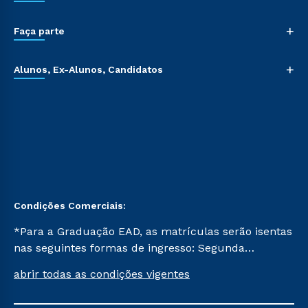
+
Faça parte
+
Alunos, Ex-Alunos, Candidatos
Condições Comerciais:
*Para a Graduação EAD, as matrículas serão isentas
nas seguintes formas de ingresso: Segunda
Graduação, Segunda Graduação 2.0 e Transferência.
abrir todas as condições vigentes
Já para as demais, a taxa de matrícula será de R$
49. *Para a Pós-graduação EAD, as ofertas