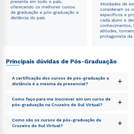
presente em todo o país,
Atividades de e
autorizo que meus dados sejam utilizados para o
oferecendo os melhores cursos
consideram os o
envio de conteúdos da Cruzeiro do Sul.
de graduação e pós-graduação a
específicos e pro
distância do país
cada aluno e de
conhecimentos, 
atitudes, tornan
protagonista da
Principais dúvidas de Pós-Graduação
A certificação dos cursos de pós-graduação a
+
distância é a mesma da presencial?
Sed ut perspiciatis unde omnis iste natus error sit
Como faço para me inscrever em um curso de
+
voluptatem accusantium doloremque laudantium,
pós-graduação na Cruzeiro do Sul Virtual?
totam rem aperiam, eaque ipsa quae ab illo inventore
veritatis et quasi architecto beatae vitae dicta sunt
Sed ut perspiciatis unde omnis iste natus error sit
explicabo. Nemo enim ipsam voluptatem quia
Como são os cursos de pós-graduação da
+
voluptatem accusantium doloremque laudantium,
voluptas sit aspernatur aut odit aut fugit, sed quia
Cruzeiro do Sul Virtual?
totam rem aperiam, eaque ipsa quae ab illo inventore
consequuntur magni dolores eos qui ratione