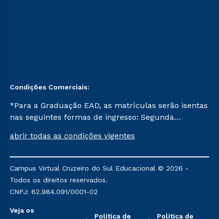
Condições Comerciais:
*Para a Graduação EAD, as matrículas serão isentas
nas seguintes formas de ingresso: Segunda
Graduação, Segunda Graduação 2.0 e Transferência.
abrir todas as condições vigentes
Já para as demais, a taxa de matrícula será de R$
49. *Para a Pós-graduação EAD, as ofertas
mencionadas são referentes aos cursos: Ensino
Campus Virtual Cruzeiro do Sul Educacional © 2026 -
Religioso, Geografia para a Docência e Metodologia
Todos os direitos reservados.
do Ensino de História: Questões Atuais.
CNPJ: 62.984.091/0001-02
Veja os
Política de
Política de