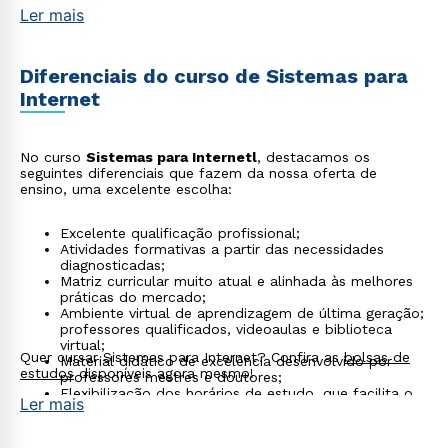
Ler mais
Diferenciais do curso de Sistemas para
Internet
No curso
Sistemas para Internetl
, destacamos os
seguintes diferenciais que fazem da nossa oferta de
ensino, uma excelente escolha:
Excelente qualificação profissional;
Atividades formativas a partir das necessidades
diagnosticadas;
Matriz curricular muito atual e alinhada às melhores
práticas do mercado;
Ambiente virtual de aprendizagem de última geração;
professores qualificados, videoaulas e biblioteca
virtual;
Quer cursar Sistemas para Internet? Confira as
bolsas de
Material didático de excelência desenvolvido por
estudos
disponíveis agora mesmo!
professores mestres e doutores;
Flexibilização dos horários de estudo, que facilita o
Ler mais
Rápido e fácil
processo de aprendizagem para um método efetivo
WhatsApp
de aquisição de conhecimento.
Cursos gratuitos
para complementar a sua formação