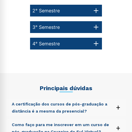
2° Semestre
3° Semestre
4° Semestre
Principais dúvidas
A certificação dos cursos de pós-graduação a
+
distância é a mesma da presencial?
Sed ut perspiciatis unde omnis iste natus error sit
Como faço para me inscrever em um curso de
+
voluptatem accusantium doloremque laudantium,
pós-graduação na Cruzeiro do Sul Virtual?