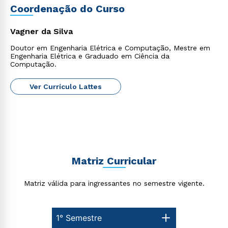
ou
e seu currículo;
Coordenação do Curso
Vagner da Silva
Doutor em Engenharia Elétrica e Computação, Mestre em
Engenharia Elétrica e Graduado em Ciência da
Computação.
Estou de acordo com a
Política de Privacidade.
e
Ver Currículo Lattes
autorizo que meus dados sejam utilizados para o
envio de conteúdos da Cruzeiro do Sul.
Matriz Curricular
Matriz válida para ingressantes no semestre vigente.
1° Semestre