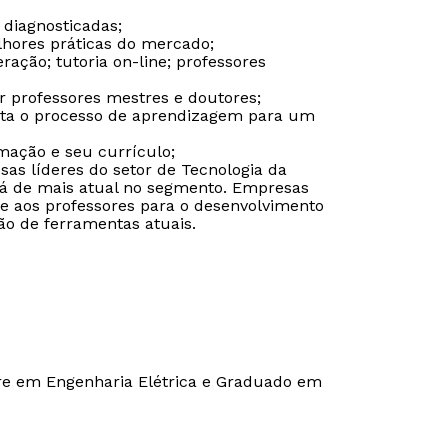
 diagnosticadas;
lhores práticas do mercado;
ação; tutoria on-line; professores
or professores mestres e doutores;
ilita o processo de aprendizagem para um
ação e seu currículo;
s líderes do setor de Tecnologia da
á de mais atual no segmento. Empresas
te aos professores para o desenvolvimento
ção de ferramentas atuais.
re em Engenharia Elétrica e Graduado em