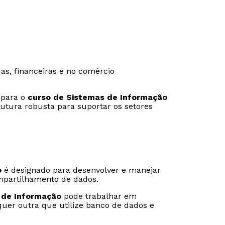
s, financeiras e no comércio
 para o
curso de Sistemas de Informação
utura robusta para suportar os setores
o
é designado para desenvolver e manejar
Rápido e fácil
Rápido e fácil
partilhamento de dados.
WhatsApp
WhatsApp
ou
ou
 de Informação
pode trabalhar em
uer outra que utilize banco de dados e