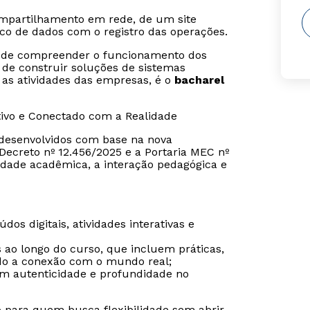
ompartilhamento em rede, de um site
co de dados com o registro das operações.
desde compreender o funcionamento dos
de construir soluções de sistemas
s atividades das empresas, é o
bacharel
tivo e Conectado com a Realidade
o desenvolvidos com base na nova
ecreto nº 12.456/2025 e a Portaria MEC nº
dade acadêmica, a interação pedagógica e
os digitais, atividades interativas e
s ao longo do curso, que incluem práticas,
ndo a conexão com o mundo real;
tem autenticidade e profundidade no
o para quem busca flexibilidade sem abrir