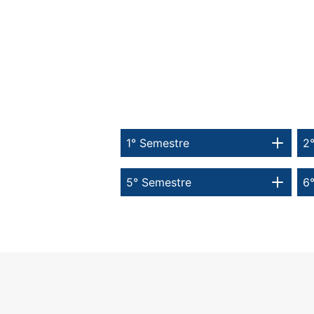
1° Semestre
2
5° Semestre
6