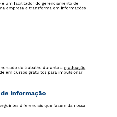
o
é um facilitador do gerenciamento de
uma empresa e transforma em informações
Estou de acordo com a
Estou de acordo com a
Política de Privacidade.
Política de Privacidade.
e
e
autorizo que meus dados sejam utilizados para o
autorizo que meus dados sejam utilizados para o
envio de conteúdos da Cruzeiro do Sul.
envio de conteúdos da Cruzeiro do Sul.
o mercado de trabalho durante a
graduação
,
dade em
cursos gratuitos
para impulsionar
s de Informação
seguintes diferenciais que fazem da nossa