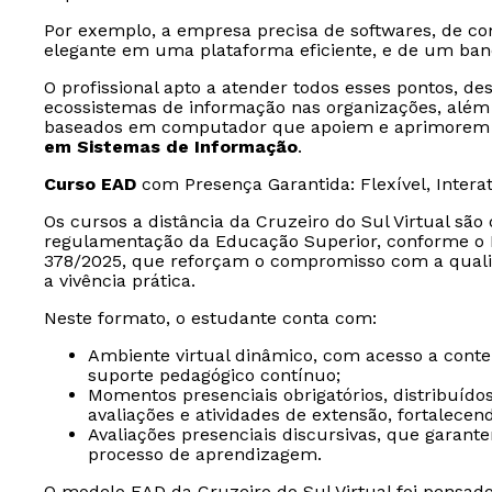
Por exemplo, a empresa precisa de softwares, de c
elegante em uma plataforma eficiente, e de um ban
O profissional apto a atender todos esses pontos, 
ecossistemas de informação nas organizações, além 
baseados em computador que apoiem e aprimorem a
em Sistemas de Informação
.
Curso EAD
com Presença Garantida: Flexível, Intera
Os cursos a distância da Cruzeiro do Sul Virtual sã
regulamentação da Educação Superior, conforme o D
378/2025, que reforçam o compromisso com a quali
a vivência prática.
Neste formato, o estudante conta com:
Ambiente virtual dinâmico, com acesso a conteúd
suporte pedagógico contínuo;
Momentos presenciais obrigatórios, distribuído
avaliações e atividades de extensão, fortalece
Avaliações presenciais discursivas, que garan
processo de aprendizagem.
O modelo EAD da Cruzeiro do Sul Virtual foi pensad