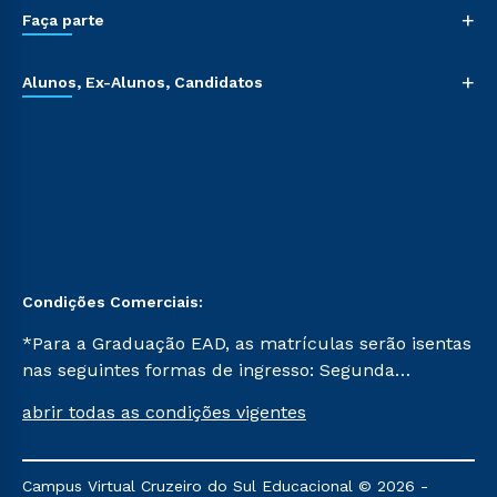
+
Faça parte
+
Alunos, Ex-Alunos, Candidatos
Condições Comerciais:
*Para a Graduação EAD, as matrículas serão isentas
nas seguintes formas de ingresso: Segunda
Graduação, Segunda Graduação 2.0 e Transferência.
abrir todas as condições vigentes
Já para as demais, a taxa de matrícula será de R$
49. *Para a Pós-graduação EAD, as ofertas
mencionadas são referentes aos cursos: Ensino
Campus Virtual Cruzeiro do Sul Educacional © 2026 -