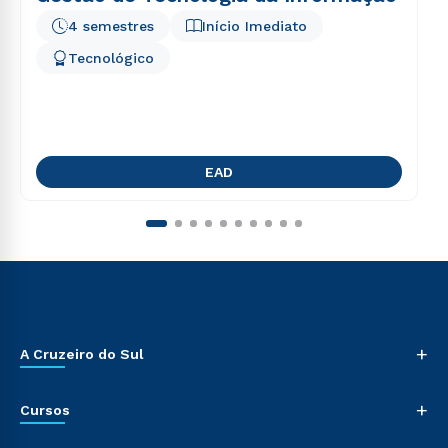
4 semestres
Início Imediato
Tecnológico
EAD
+
A Cruzeiro do Sul
+
Cursos