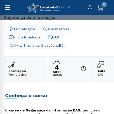
0
Tecnológico
4 semestres
Graduação
Engenharia e Tecnologia
Segurança da Informação
Início Imediato
EAD
Segurança da Informação
Nota 4 na classificação MEC
Formação
Aula
Tecnológico
EAD
Notas
Conheça o curso
O
curso de Segurança da Informação EAD
, tem como