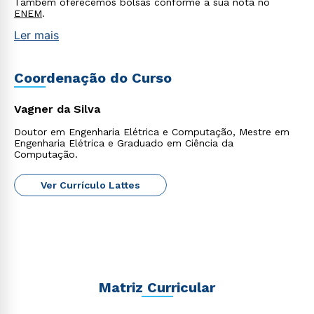
Também oferecemos bolsas conforme a sua nota no
envio de conteúdos da Cruzeiro do Sul.
ENEM
.
Ler mais
Coordenação do Curso
Vagner da Silva
Doutor em Engenharia Elétrica e Computação, Mestre em
Engenharia Elétrica e Graduado em Ciência da
Computação.
Ver Currículo Lattes
Matriz Curricular