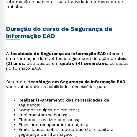
Informação e aumentar sua atratividade no mercado de
trabalho.
Duração do curso de Segurança da
Informação EAD
A
faculdade de Segurança da Informação EAD
oferece
uma formação de nível tecnológico com duração de
dois
(2) anos
, distribuídos em
quatro (4) semestres
, cursados
no formato EAD.
Rápido e fácil
WhatsApp
Durante o
tecnólogo em Segurança da Informação EAD
,
ou
você vai adquirir as habilidades necessárias para:
Realizar levantamento das necessidades de
segurança;
Compor equipes de projetos;
Implementar melhorias;
Elaborar e realizar auditorias;
Planejar e recuperar informações;
Emitir laudos sobre tudo o que diz respeito à
Estou de acordo com a
Política de Privacidade.
e
segurança da informação.
autorizo que meus dados sejam utilizados para o