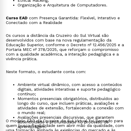
Ethical Hacking;
Organização e Arquitetura de Computadores.
Curso EAD
com Presença Garantida: Flexível, Interativo e
Conectado com a Realidade
Os cursos a distância da Cruzeiro do Sul Virtual são
desenvolvidos com base na nova regulamentação da
Educação Superior, conforme o Decreto nº 12.456/2025 e a
Portaria MEC nº 378/2025, que reforçam o compromisso
com a qualidade acadêmica, a interação pedagógica e a
vivência prática.
Neste formato, o estudante conta com:
Ambiente virtual dinâmico, com acesso a conteúdos
digitais, atividades interativas e suporte pedagógico
contínuo;
Momentos presenciais obrigatórios, distribuídos ao
longo do curso, que incluem práticas, avaliações e
atividades de extensão, fortalecendo a conexão com
o mundo real;
Avaliações presenciais discursivas, que garantem
O modelo EAD da Cruzeiro do Sul Virtual foi pensado para
autenticidade e profundidade no processo de
quem busca flexibilidade sem abrir mão da qualidade, com
aprendizagem.
uma formação alinhada às exigências do mercado e às