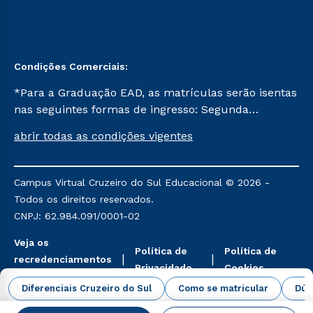
Condições Comerciais:
*Para a Graduação EAD, as matrículas serão isentas
nas seguintes formas de ingresso: Segunda
Graduação, Segunda Graduação 2.0 e Transferência.
abrir todas as condições vigentes
Já para as demais, a taxa de matrícula será de R$
49. *Para a Pós-graduação EAD, as ofertas
mencionadas são referentes aos cursos: Ensino
Campus Virtual Cruzeiro do Sul Educacional © 2026 -
Religioso, Geografia para a Docência e Metodologia
Todos os direitos reservados.
do Ensino de História: Questões Atuais.
CNPJ: 62.984.091/0001-02
Veja os
Política de
Política de
recredenciamentos
Privacidade
Cookies
aqui
Diferenciais Cruzeiro do Sul
Como se matricular
Dúv