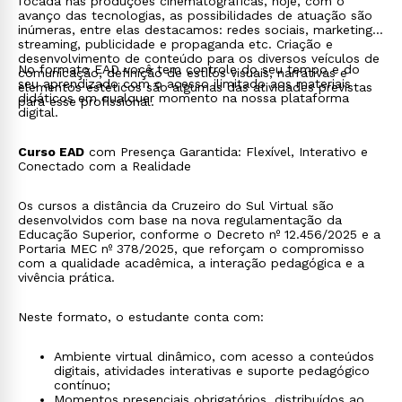
focada nas produções cinematográficas, hoje, com o
avanço das tecnologias, as possibilidades de atuação são
inúmeras, entre elas destacamos: redes sociais, marketing,
streaming, publicidade e propaganda etc. Criação e
desenvolvimento de conteúdo para os diversos veículos de
No formato EAD você tem controle do seu tempo e do
comunicação, definição de estilos visuais, narrativas e
seu aprendizado com o acesso ilimitado aos materiais
elementos estéticos são algumas das atividades previstas
didáticos em qualquer momento na nossa plataforma
para esse profissional.
digital.
Curso EAD
com Presença Garantida: Flexível, Interativo e
Conectado com a Realidade
Os cursos a distância da Cruzeiro do Sul Virtual são
desenvolvidos com base na nova regulamentação da
Educação Superior, conforme o Decreto nº 12.456/2025 e a
Portaria MEC nº 378/2025, que reforçam o compromisso
com a qualidade acadêmica, a interação pedagógica e a
vivência prática.
Neste formato, o estudante conta com:
Ambiente virtual dinâmico, com acesso a conteúdos
digitais, atividades interativas e suporte pedagógico
contínuo;
Momentos presenciais obrigatórios, distribuídos ao