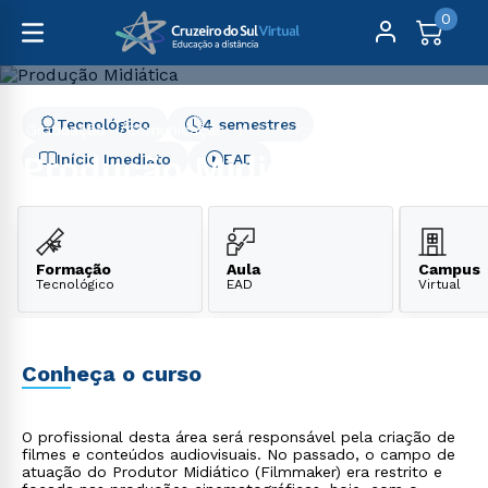
0
Tecnológico
4 semestres
Graduação
Comunicação
Produção Midiática
Produção Midiática
Início Imediato
EAD
Formação
Aula
Campus
Tecnológico
EAD
Virtual
Conheça o curso
O profissional desta área será responsável pela criação de
filmes e conteúdos audiovisuais. No passado, o campo de
atuação do Produtor Midiático (Filmmaker) era restrito e