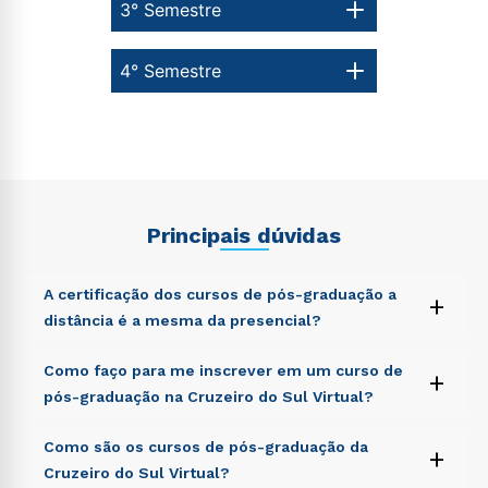
3° Semestre
4° Semestre
Estou de acordo com a
Política de Privacidade.
e
autorizo que meus dados sejam utilizados para o
envio de conteúdos da Cruzeiro do Sul.
Principais dúvidas
A certificação dos cursos de pós-graduação a
+
distância é a mesma da presencial?
Sed ut perspiciatis unde omnis iste natus error sit
Como faço para me inscrever em um curso de
+
voluptatem accusantium doloremque laudantium,
pós-graduação na Cruzeiro do Sul Virtual?
totam rem aperiam, eaque ipsa quae ab illo inventore
veritatis et quasi architecto beatae vitae dicta sunt
Sed ut perspiciatis unde omnis iste natus error sit
Como são os cursos de pós-graduação da
explicabo. Nemo enim ipsam voluptatem quia
+
voluptatem accusantium doloremque laudantium,
voluptas sit aspernatur aut odit aut fugit, sed quia
Cruzeiro do Sul Virtual?
totam rem aperiam, eaque ipsa quae ab illo inventore