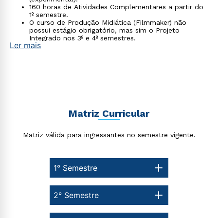
160 horas de Atividades Complementares a partir do
1º semestre.
O curso de Produção Midiática (Filmmaker) não
possui estágio obrigatório, mas sim o Projeto
Integrado nos 3º e 4º semestres.
Ler mais
As atividades práticas são divididas em 4 disciplinas
(2º, 3º e 4º semestres).
Matriz Curricular
Matriz válida para ingressantes no semestre vigente.
1° Semestre
Rápido e fácil
WhatsApp
2° Semestre
ou