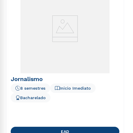
Jornalismo
8 semestres
Início Imediato
Bacharelado
EAD