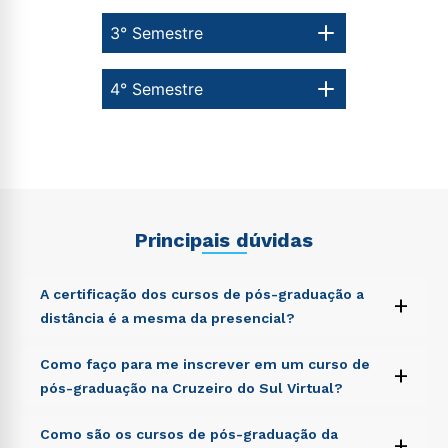
3° Semestre
4° Semestre
Principais dúvidas
A certificação dos cursos de pós-graduação a
+
distância é a mesma da presencial?
Sed ut perspiciatis unde omnis iste natus error sit
Como faço para me inscrever em um curso de
+
voluptatem accusantium doloremque laudantium,
pós-graduação na Cruzeiro do Sul Virtual?
totam rem aperiam, eaque ipsa quae ab illo inventore
veritatis et quasi architecto beatae vitae dicta sunt
Sed ut perspiciatis unde omnis iste natus error sit
Como são os cursos de pós-graduação da
explicabo. Nemo enim ipsam voluptatem quia
+
voluptatem accusantium doloremque laudantium,