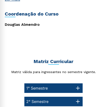
Coordenação do Curso
Estou de acordo com a
Política de Privacidade.
e
autorizo que meus dados sejam utilizados para o
Douglas Almendro
envio de conteúdos da Cruzeiro do Sul.
Matriz Curricular
Matriz válida para ingressantes no semestre vigente.
1° Semestre
2° Semestre