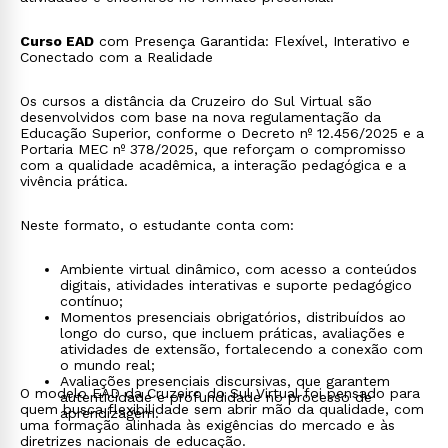
Curso EAD
com Presença Garantida: Flexível, Interativo e
Conectado com a Realidade
Os cursos a distância da Cruzeiro do Sul Virtual são
desenvolvidos com base na nova regulamentação da
Educação Superior, conforme o Decreto nº 12.456/2025 e a
Portaria MEC nº 378/2025, que reforçam o compromisso
com a qualidade acadêmica, a interação pedagógica e a
vivência prática.
Neste formato, o estudante conta com:
Ambiente virtual dinâmico, com acesso a conteúdos
digitais, atividades interativas e suporte pedagógico
contínuo;
Momentos presenciais obrigatórios, distribuídos ao
longo do curso, que incluem práticas, avaliações e
atividades de extensão, fortalecendo a conexão com
o mundo real;
Avaliações presenciais discursivas, que garantem
O modelo EAD da Cruzeiro do Sul Virtual foi pensado para
autenticidade e profundidade no processo de
quem busca flexibilidade sem abrir mão da qualidade, com
aprendizagem.
uma formação alinhada às exigências do mercado e às
diretrizes nacionais de educação.