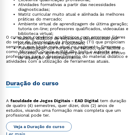
Atividades formativas a partir das necessidades
diagnosticadas;
Matriz curricular muito atual e alinhada às melhores
práticas do mercado;
Ambiente virtual de aprendizagem de última geração;
tutoria on-line; professores qualificados, videoaulas e
biblioteca virtual;
O curso tem convênios acadêmicos com empresas líderes
Material didático de excelência desenvolvido por
do setor de Tecnologia da Informação (TI) que propiciam
professores mestres e doutores;
sempre o que há de mais atual no segmento. Empresas
Flexibilização dos horários de estudo, que facilita o
como Microsoft, Oracle e IBM dão todo o suporte aos
processo de aprendizagem para um método efetivo
professores para o desenvolvimento do material didático e
de aquisição de conhecimento.
atividades com a utilização de ferramentas atuais.
Duração do curso
Rápido e fácil
A
faculdade de Jogos Digitais - EAD Digital
tem duração
WhatsApp
de quatro (4) semestres, quer dizer, dois (2) anos de
estudos, visando uma formação mais completa que um
ou
profissional pode ter.
Veja a Duração do curso
Ler mais