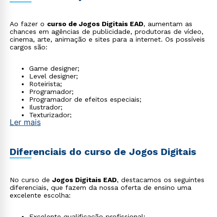
Ao fazer o
curso de Jogos Digitais EAD
, aumentam as
chances em agências de publicidade, produtoras de vídeo,
cinema, arte, animação e sites para a internet. Os possíveis
cargos são:
Game designer;
Level designer;
Roteirista;
Programador;
Programador de efeitos especiais;
Ilustrador;
Texturizador;
Ler mais
Diretor de arte;
Artista de animação;
Modelador;
Produtor;
Diferenciais do curso de Jogos Digitais
Gerente de produto;
Game tester.
No curso de
Jogos Digitais EAD
, destacamos os seguintes
diferenciais, que fazem da nossa oferta de ensino uma
excelente escolha:
Excelente qualificação profissional;