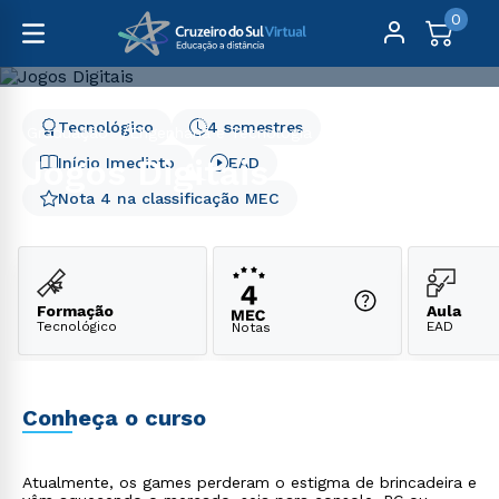
0
Tecnológico
4 semestres
Graduação
Engenharia e Tecnologia
Jogos Digitais
Jogos Digitais
Início Imediato
EAD
Nota 4 na classificação MEC
Formação
Aula
Tecnológico
EAD
Notas
Conheça o curso
Atualmente, os games perderam o estigma de brincadeira e