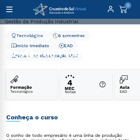
0
Tecnológico
6 semestres
Graduação
Engenharia e Tecnologia
Gestão da Produção Industrial
Início Imediato
EAD
Gestão da Produção
Nota 4 na classificação MEC
Industrial
Formação
Aula
Tecnológico
EAD
Notas
Conheça o curso
O sonho de todo empresário é uma linha de produção