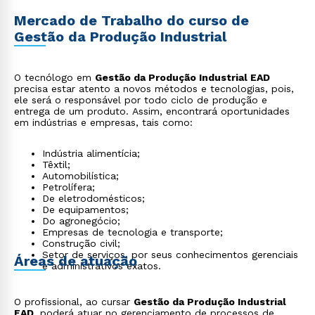
Mercado de Trabalho do curso de
Gestão da Produção Industrial
O tecnólogo em
Gestão da Produção Industrial EAD
precisa estar atento a novos métodos e tecnologias, pois,
ele será o responsável por todo ciclo de produção e
entrega de um produto. Assim, encontrará oportunidades
em indústrias e empresas, tais como:
Indústria alimentícia;
Têxtil;
Automobilística;
Petrolífera;
De eletrodomésticos;
De equipamentos;
Do agronegócio;
Empresas de tecnologia e transporte;
Construção civil;
Setor de serviços, por seus conhecimentos gerenciais
Áreas de atuação
e administrativos exatos.
O profissional, ao cursar
Gestão da Produção Industrial
EAD
, poderá atuar no gerenciamento de processos de