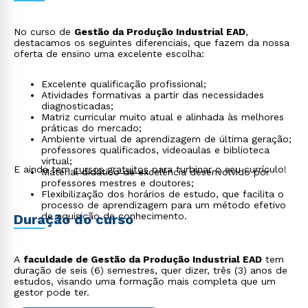
No curso de
Gestão da Produção Industrial EAD
,
destacamos os seguintes diferenciais, que fazem da nossa
oferta de ensino uma excelente escolha:
Excelente qualificação profissional;
Atividades formativas a partir das necessidades
diagnosticadas;
Matriz curricular muito atual e alinhada às melhores
práticas do mercado;
Ambiente virtual de aprendizagem de última geração;
professores qualificados, videoaulas e biblioteca
virtual;
E ainda tem
cursos gratuitos
para turbinar o seu currículo!
Material didático de excelência desenvolvido por
professores mestres e doutores;
Flexibilização dos horários de estudo, que facilita o
processo de aprendizagem para um método efetivo
de aquisição de conhecimento.
Duração do curso
A
faculdade de Gestão da Produção Industrial EAD
tem
duração de seis (6) semestres, quer dizer, três (3) anos de
estudos, visando uma formação mais completa que um
gestor pode ter.