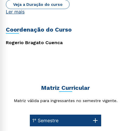
Veja a Duração do curso
Ler mais
Coordenação do Curso
Rápido e fácil
WhatsApp
Rogerio Bragato Cuenca
ou
Matriz Curricular
Estou de acordo com a
Política de Privacidade.
e
autorizo que meus dados sejam utilizados para o
Matriz válida para ingressantes no semestre vigente.
envio de conteúdos da Cruzeiro do Sul.
1° Semestre