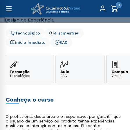
0
Tecnológico
4 semestres
Graduação
Engenharia e Tecnologia
Design de Experiência
Início Imediato
EAD
Design de Experiência
Formação
Aula
Campus
Tecnológico
EAD
Virtual
Conheça o curso
O profissional desta área é o responsável por garantir que
o usuário de um serviço ou produto tenha experiências
positivas ao interagir com as marcas. Ele será o