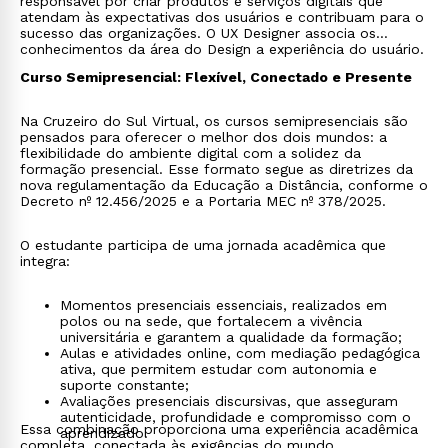
responsável por criar produtos e serviços digitais que
atendam às expectativas dos usuários e contribuam para o
sucesso das organizações. O UX Designer associa os
conhecimentos da área do Design a experiência do usuário.
Curso Semipresencial: Flexível, Conectado e Presente
Na Cruzeiro do Sul Virtual, os cursos semipresenciais são
pensados para oferecer o melhor dos dois mundos: a
flexibilidade do ambiente digital com a solidez da
formação presencial. Esse formato segue as diretrizes da
nova regulamentação da Educação a Distância, conforme o
Decreto nº 12.456/2025 e a Portaria MEC nº 378/2025.
O estudante participa de uma jornada acadêmica que
integra:
Momentos presenciais essenciais, realizados em
polos ou na sede, que fortalecem a vivência
universitária e garantem a qualidade da formação;
Aulas e atividades online, com mediação pedagógica
ativa, que permitem estudar com autonomia e
suporte constante;
Avaliações presenciais discursivas, que asseguram
autenticidade, profundidade e compromisso com o
Essa combinação proporciona uma experiência acadêmica
aprendizado.
completa, conectada às exigências do mundo