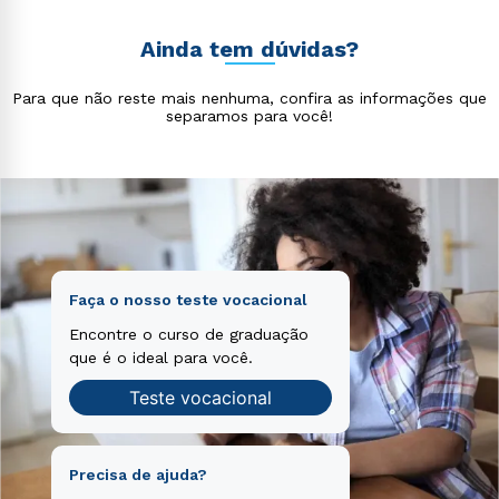
explicabo. Nemo enim ipsam voluptatem quia
voluptatem accusantium doloremque laudantium,
voluptas sit aspernatur aut odit aut fugit, sed quia
totam rem aperiam, eaque ipsa quae ab illo inventore
Ainda tem dúvidas?
consequuntur magni dolores eos qui ratione
veritatis et quasi architecto beatae vitae dicta sunt
voluptatem sequi nesciunt.
explicabo. Nemo enim ipsam voluptatem quia
Para que não reste mais nenhuma, confira as informações que
voluptas sit aspernatur aut odit aut fugit, sed quia
separamos para você!
consequuntur magni dolores eos qui ratione
voluptatem sequi nesciunt.
Faça o nosso teste vocacional
Encontre o curso de graduação
que é o ideal para você.
Teste vocacional
Precisa de ajuda?