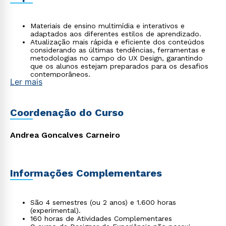
Materiais de ensino multimídia e interativos e
adaptados aos diferentes estilos de aprendizado.
Atualização mais rápida e eficiente dos conteúdos
considerando as últimas tendências, ferramentas e
metodologias no campo do UX Design, garantindo
que os alunos estejam preparados para os desafios
contemporâneos.
Ler mais
Estudos de caso do mundo real que permitem aos
alunos aplicar seus conhecimentos em situações
autênticas de modo a compreender os desafios
enfrentados por designers de experiência no dia a
Coordenação do Curso
dia.
Andrea Goncalves Carneiro
Informações Complementares
São 4 semestres (ou 2 anos) e 1.600 horas
(experimental).
160 horas de Atividades Complementares