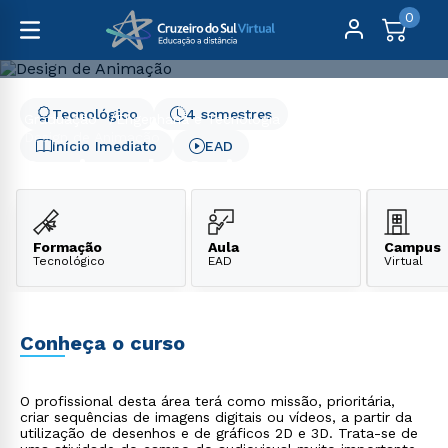
0
Tecnológico
4 semestres
Graduação
Engenharia e Tecnologia
Design de Animação
Início Imediato
EAD
Design de Animação
Formação
Aula
Campus
Tecnológico
EAD
Virtual
Conheça o curso
O profissional desta área terá como missão, prioritária,
criar sequências de imagens digitais ou vídeos, a partir da
utilização de desenhos e de gráficos 2D e 3D. Trata-se de