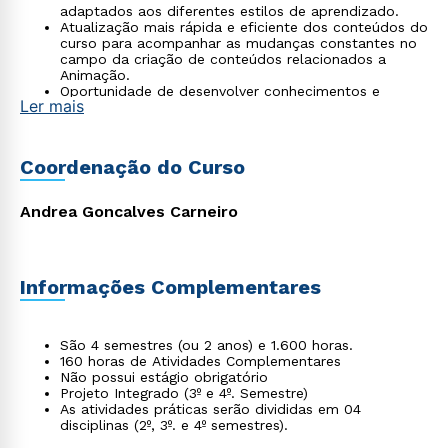
adaptados aos diferentes estilos de aprendizado.
Atualização mais rápida e eficiente dos conteúdos do
curso para acompanhar as mudanças constantes no
campo da criação de conteúdos relacionados a
Animação.
Oportunidade de desenvolver conhecimentos e
Ler mais
habilidades relacionadas à criação de ilustrações e
animações digitais, integrando essas produções à
conteúdos audiovisuais.
Criação de storyboards, roteirização, modelagem,
Coordenação do Curso
renderização, efeitos especiais, construção de
cenários, ilustração em 2D e em 3D.
Acompanhamento personalizado por parte da
Andrea Goncalves Carneiro
tutoria.
Informações Complementares
São 4 semestres (ou 2 anos) e 1.600 horas.
160 horas de Atividades Complementares
Não possui estágio obrigatório
Projeto Integrado (3º e 4º. Semestre)
As atividades práticas serão divididas em 04
disciplinas (2º, 3º. e 4º semestres).