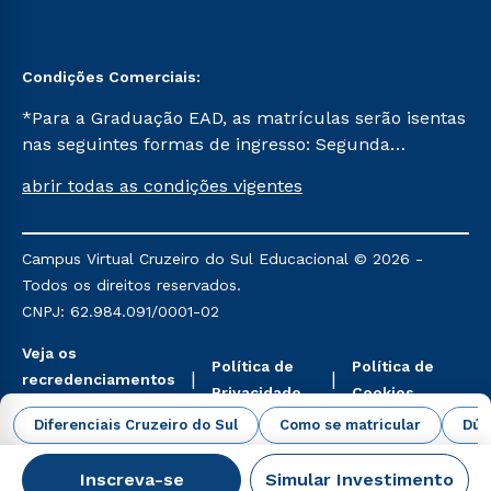
Condições Comerciais:
*Para a Graduação EAD, as matrículas serão isentas
nas seguintes formas de ingresso: Segunda
Graduação, Segunda Graduação 2.0 e Transferência.
abrir todas as condições vigentes
Já para as demais, a taxa de matrícula será de R$
49. *Para a Pós-graduação EAD, as ofertas
mencionadas são referentes aos cursos: Ensino
Campus Virtual Cruzeiro do Sul Educacional © 2026 -
Religioso, Geografia para a Docência e Metodologia
Todos os direitos reservados.
do Ensino de História: Questões Atuais.
CNPJ: 62.984.091/0001-02
Veja os
Política de
Política de
recredenciamentos
Privacidade
Cookies
aqui
Diferenciais Cruzeiro do Sul
Como se matricular
Dúv
Inscreva-se
Simular Investimento