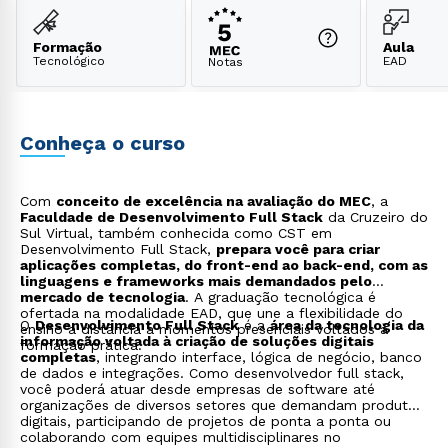
Formação
Aula
Tecnológico
EAD
Notas
Conheça o curso
Com
conceito de excelência na avaliação do MEC
, a
Faculdade de Desenvolvimento Full Stack
da Cruzeiro do
Sul Virtual, também conhecida como CST em
Desenvolvimento Full Stack,
prepara você para criar
aplicações completas, do front-end ao back-end, com as
linguagens e frameworks mais demandados pelo
mercado de tecnologia
. A graduação tecnológica é
ofertada na modalidade EAD, que une a flexibilidade do
O
Desenvolvimento Full Stack
é a
área da tecnologia da
ensino a distância a momentos presenciais voltados à
informação voltada à criação de soluções digitais
formação prática.
completas
, integrando interface, lógica de negócio, banco
de dados e integrações. Como desenvolvedor full stack,
você poderá atuar desde empresas de software até
organizações de diversos setores que demandam produtos
digitais, participando de projetos de ponta a ponta ou
colaborando com equipes multidisciplinares no