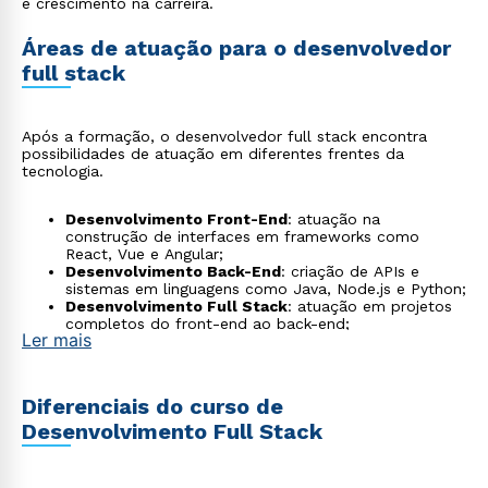
e crescimento na carreira.
Áreas de atuação para o desenvolvedor
full stack
Após a formação, o desenvolvedor full stack encontra
possibilidades de atuação em diferentes frentes da
tecnologia.
Desenvolvimento Front-End
: atuação na
construção de interfaces em frameworks como
React, Vue e Angular;
Desenvolvimento Back-End
: criação de APIs e
sistemas em linguagens como Java, Node.js e Python;
Desenvolvimento Full Stack
: atuação em projetos
completos do front-end ao back-end;
Ler mais
Desenvolvimento Mobile
: criação de aplicativos em
frameworks híbridos como React Native e Flutter,
com produção de soluções multiplataforma para
Android e iOS;
Diferenciais do curso de
DevOps e Cloud Engineering
: prática de automação,
Desenvolvimento Full Stack
deploys e gestão de infraestrutura em nuvem;
Engenharia de Dados
: trabalho com pipelines,
processos de ETL e integração de fontes de dados;
Quality Assurance
: atuação em testes manuais e