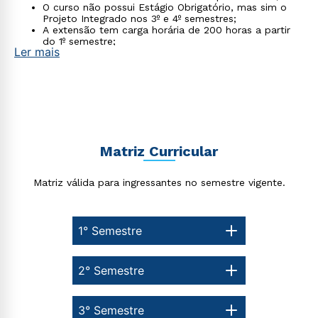
Estou de acordo com a
Política de Privacidade.
e
O curso não possui Estágio Obrigatório, mas sim o
autorizo que meus dados sejam utilizados para o
Projeto Integrado nos 3º e 4º semestres;
envio de conteúdos da Cruzeiro do Sul.
A extensão tem carga horária de 200 horas a partir
do 1º semestre;
Ler mais
As atividades práticas serão distribuídas em seis
disciplinas, abrangendo do 1º ao 4º semestre.
Matriz Curricular
Matriz válida para ingressantes no semestre vigente.
1° Semestre
2° Semestre
3° Semestre