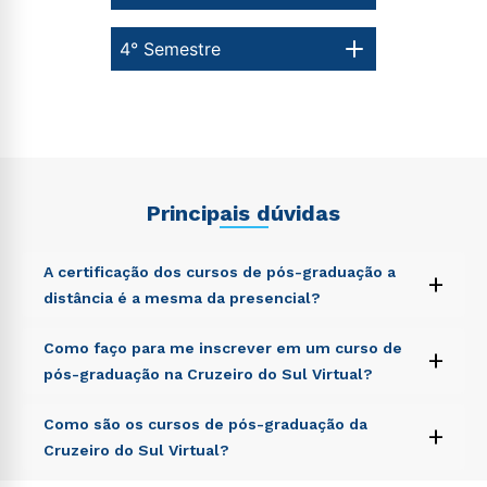
4° Semestre
Principais dúvidas
A certificação dos cursos de pós-graduação a
+
distância é a mesma da presencial?
Sed ut perspiciatis unde omnis iste natus error sit
Como faço para me inscrever em um curso de
+
voluptatem accusantium doloremque laudantium,
pós-graduação na Cruzeiro do Sul Virtual?
totam rem aperiam, eaque ipsa quae ab illo inventore
veritatis et quasi architecto beatae vitae dicta sunt
Sed ut perspiciatis unde omnis iste natus error sit
Como são os cursos de pós-graduação da
explicabo. Nemo enim ipsam voluptatem quia
+
voluptatem accusantium doloremque laudantium,
voluptas sit aspernatur aut odit aut fugit, sed quia
Cruzeiro do Sul Virtual?
totam rem aperiam, eaque ipsa quae ab illo inventore
consequuntur magni dolores eos qui ratione
veritatis et quasi architecto beatae vitae dicta sunt
voluptatem sequi nesciunt.