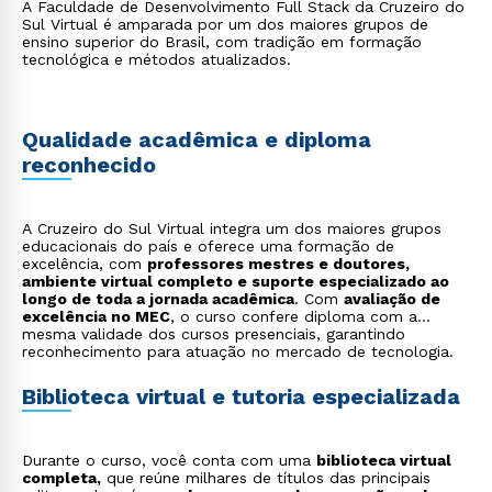
A Faculdade de Desenvolvimento Full Stack da Cruzeiro do
automatizados, com foco na entrega de aplicações
Sul Virtual é amparada por um dos maiores grupos de
estáveis, performáticas e livres de falhas críticas;
ensino superior do Brasil, com tradição em formação
Cibersegurança
: trabalho na proteção de sistemas e
tecnológica e métodos atualizados.
aplicações, com aplicação em conformidade com
legislações como a LGPD e boas práticas de
segurança da informação.
Qualidade acadêmica e diploma
reconhecido
A Cruzeiro do Sul Virtual integra um dos maiores grupos
educacionais do país e oferece uma formação de
excelência, com
professores mestres e doutores,
ambiente virtual completo e suporte especializado ao
longo de toda a jornada acadêmica
. Com
avaliação de
excelência no MEC
, o curso confere diploma com a
mesma validade dos cursos presenciais, garantindo
reconhecimento para atuação no mercado de tecnologia.
Biblioteca virtual e tutoria especializada
Durante o curso, você conta com uma
biblioteca virtual
completa,
que reúne milhares de títulos das principais