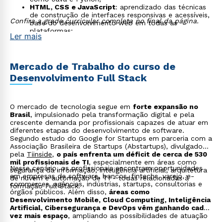
HTML, CSS e JavaScript
: aprendizado das técnicas
de construção de interfaces responsivas e acessíveis,
Confira a grade curricular completa no final da página.
base do desenvolvimento web em todas as
plataformas;
Ler mais
Bancos de Dados Relacionais e NoSQL
: estudo dos
modelos relacional (MySQL, PostgreSQL) e NoSQL
(MongoDB), com foco na escolha adequada para
cada projeto;
Mercado de Trabalho do curso de
DevOps e Cloud
: prática com Git, Docker, CI/CD e
Desenvolvimento Full Stack
deploys em ambientes como AWS e Azure, com foco
na automação e na entrega contínua de software;
Segurança da Informação
: estudo das boas práticas,
do padrão OWASP e da proteção de dados, com
O mercado de tecnologia segue em
forte expansão no
aplicação em conformidade com legislações como a
Brasil
, impulsionado pela transformação digital e pela
LGPD.
crescente demanda por profissionais capazes de atuar em
diferentes etapas do desenvolvimento de software.
Segundo estudo do Google for Startups em parceria com a
Associação Brasileira de Startups (Abstartups), divulgado
pela
Tiinside
,
o país enfrenta um déficit de cerca de 530
mil profissionais de TI
, especialmente em áreas como
Nesse cenário, os profissionais encontram oportunidades
segurança da informação, inteligência artificial, arquitetura
em empresas de software, bancos, fintechs, varejo, e-
de nuvem e automação de TI - todas relacionadas à
commerces, agências, indústrias, startups, consultorias e
formação Full Stack.
órgãos públicos. Além disso,
áreas como
Desenvolvimento Mobile, Cloud Computing, Inteligência
Artificial, Cibersegurança e DevOps vêm ganhando cada
vez mais espaço
, ampliando as possibilidades de atuação