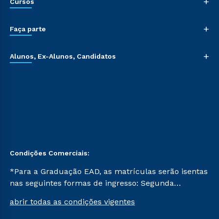
+
Cursos
+
Faça parte
+
Alunos, Ex-Alunos, Candidatos
Condições Comerciais:
*Para a Graduação EAD, as matrículas serão isentas
nas seguintes formas de ingresso: Segunda
Graduação, Segunda Graduação 2.0 e Transferência.
abrir todas as condições vigentes
Já para as demais, a taxa de matrícula será de R$
49. *Para a Pós-graduação EAD, as ofertas