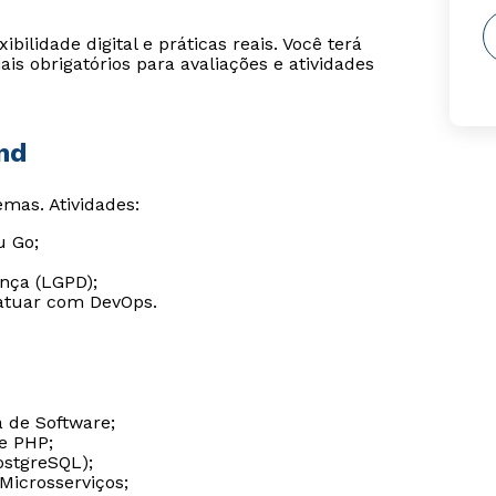
ilidade digital e práticas reais. Você terá
is obrigatórios para avaliações e atividades
nd
mas. Atividades:
u Go;
nça (LGPD);
atuar com DevOps.
 de Software;
 e PHP;
stgreSQL);
Microsserviços;