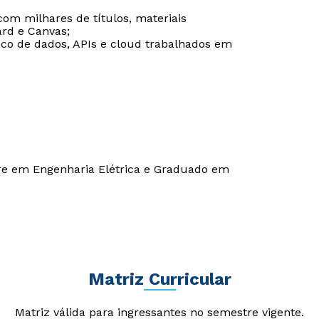
 com milhares de títulos, materiais
ard e Canvas;
co de dados, APIs e cloud trabalhados em
Estou de acordo com a
Estou de acordo com a
Política de Privacidade.
Política de Privacidade.
e
e
autorizo que meus dados sejam utilizados para o
autorizo que meus dados sejam utilizados para o
envio de conteúdos da Cruzeiro do Sul.
envio de conteúdos da Cruzeiro do Sul.
re em Engenharia Elétrica e Graduado em
Matriz Curricular
Matriz válida para ingressantes no semestre vigente.