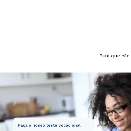
nesciunt.
laudantium, tot
beatae vitae di
aut odit aut fu
nesciunt.
Para que não 
Faça o nosso teste vocacional