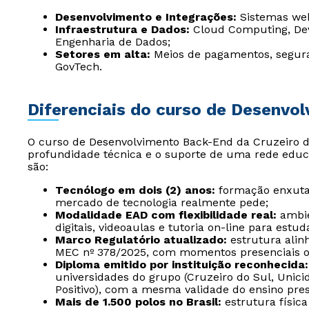
Desenvolvimento e Integrações:
Sistemas web,
Infraestrutura e Dados:
Cloud Computing, Dev
Engenharia de Dados;
Setores em alta:
Meios de pagamentos, seguran
GovTech.
Diferenciais do curso de Desenvo
O curso de Desenvolvimento Back-End da Cruzeiro do 
profundidade técnica e o suporte de uma rede educac
são:
Tecnólogo em dois (2) anos:
formação enxuta 
mercado de tecnologia realmente pede;
Modalidade EAD com flexibilidade real:
ambie
digitais, videoaulas e tutoria on-line para estud
Marco Regulatório atualizado:
estrutura alinh
MEC nº 378/2025, com momentos presenciais obr
Diploma emitido por instituição reconhecida:
universidades do grupo (Cruzeiro do Sul, Unici
Positivo), com a mesma validade do ensino pres
Mais de 1.500 polos no Brasil:
estrutura física