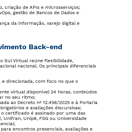
 criação de APIs e microsserviços;
Ops, gestão de Bancos de Dados e
ça da informação, varejo digital e
lvimento Back-end
Sul Virtual reúne flexibilidade,
ional nacional. Os principais diferenciais
e direcionada, com foco no que o
nte virtual disponível 24 horas, conteúdos
ar no seu ritmo;
Rápido e fácil
Rápido e fácil
ada ao Decreto nº 12.456/2025 e à Portaria
WhatsApp
WhatsApp
igatórios e avaliações discursivas;
o certificado é assinado por uma das
ou
ou
d, Unifran, Unipê, FSG ou Universidade
encial;
 para encontros presenciais, avaliações e