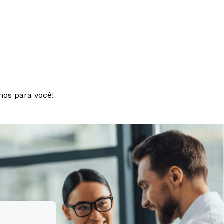
si architecto
t aspernatur
tem sequi
mos para você!