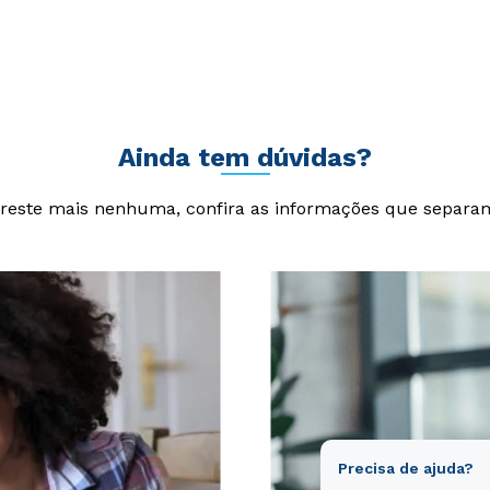
am rem aperiam, eaque ipsa quae ab illo inventore veritatis et qua
cta sunt explicabo. Nemo enim ipsam voluptatem quia voluptas si
git, sed quia consequuntur magni dolores eos qui ratione volupta
Ainda tem dúvidas?
reste mais nenhuma, confira as informações que separa
Precisa de ajuda?