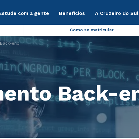
Estude com a gente
Benefícios
A Cruzeiro do Sul
Como se matricular
 Back-end
mento Back-e