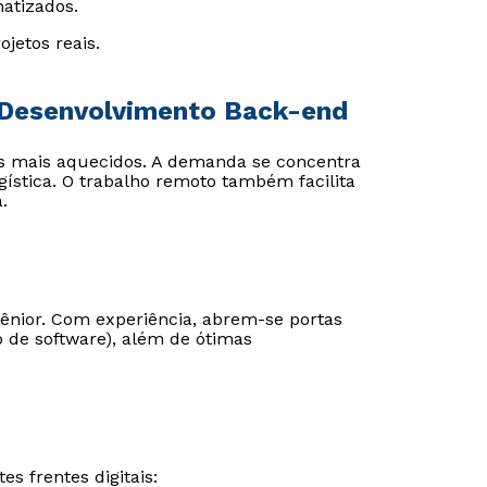
atizados.
ojetos reais.
 Desenvolvimento Back-end
s mais aquecidos. A demanda se concentra
ística. O trabalho remoto também facilita
.
 sênior. Com experiência, abrem-se portas
o de software), além de ótimas
s frentes digitais: