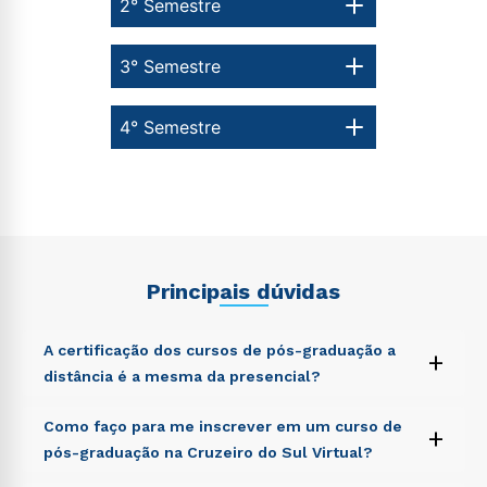
2° Semestre
3° Semestre
4° Semestre
Principais dúvidas
A certificação dos cursos de pós-graduação a
+
distância é a mesma da presencial?
Sed ut perspiciatis unde omnis iste natus error sit
Como faço para me inscrever em um curso de
+
voluptatem accusantium doloremque laudantium,
pós-graduação na Cruzeiro do Sul Virtual?
totam rem aperiam, eaque ipsa quae ab illo inventore
veritatis et quasi architecto beatae vitae dicta sunt