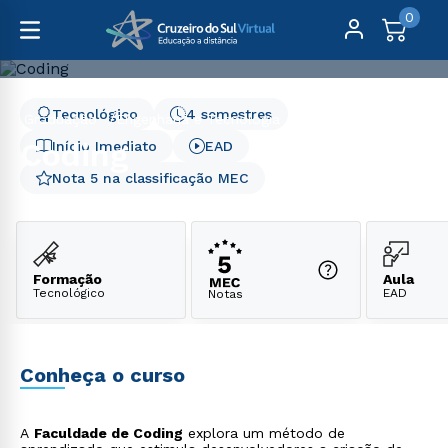
0
Tecnológico
4 semestres
Graduação
Engenharia e Tecnologia
Coding
Coding
Início Imediato
EAD
Nota 5 na classificação MEC
Formação
Aula
Tecnológico
EAD
Notas
Conheça o curso
A
Faculdade de Coding
explora um método de