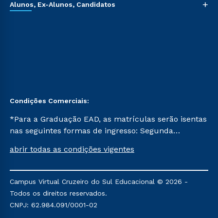
+
Alunos, Ex-Alunos, Candidatos
Condições Comerciais:
*Para a Graduação EAD, as matrículas serão isentas
nas seguintes formas de ingresso: Segunda
Graduação, Segunda Graduação 2.0 e Transferência.
abrir todas as condições vigentes
Já para as demais, a taxa de matrícula será de R$
49. *Para a Pós-graduação EAD, as ofertas
mencionadas são referentes aos cursos: Ensino
Campus Virtual Cruzeiro do Sul Educacional © 2026 -
Religioso, Geografia para a Docência e Metodologia
Todos os direitos reservados.
do Ensino de História: Questões Atuais.
CNPJ: 62.984.091/0001-02