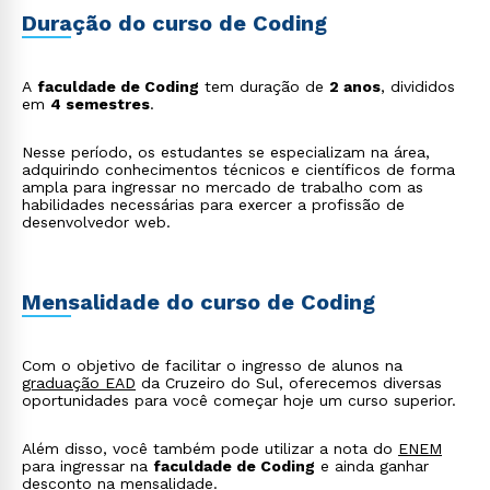
Duração do curso de Coding
A
faculdade de Coding
tem duração de
2 anos
, divididos
em
4 semestres
.
Nesse período, os estudantes se especializam na área,
adquirindo conhecimentos técnicos e científicos de forma
ampla para ingressar no mercado de trabalho com as
habilidades necessárias para exercer a profissão de
Rápido e fácil
desenvolvedor web.
WhatsApp
ou
Mensalidade do curso de Coding
Com o objetivo de facilitar o ingresso de alunos na
graduação EAD
da Cruzeiro do Sul, oferecemos diversas
oportunidades para você começar hoje um curso superior.
Estou de acordo com a
Política de Privacidade.
e
Além disso, você também pode utilizar a nota do
ENEM
autorizo que meus dados sejam utilizados para o
para ingressar na
faculdade de Coding
e ainda ganhar
envio de conteúdos da Cruzeiro do Sul.
desconto na mensalidade.