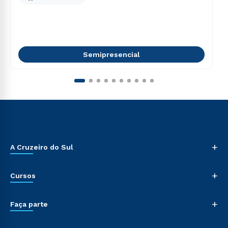
Semipresencial
+
A Cruzeiro do Sul
+
Cursos
+
Faça parte