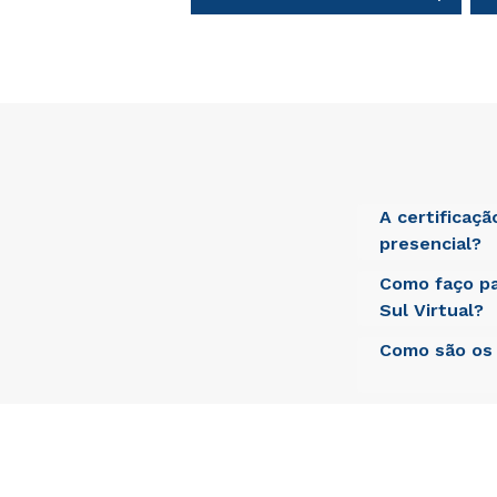
A certificaç
presencial?
Como faço pa
Sed ut perspici
laudantium, tot
Sul Virtual?
beatae vitae di
aut odit aut fu
Como são os 
Sed ut perspici
nesciunt.
laudantium, tot
beatae vitae di
aut odit aut fu
Sed ut perspici
nesciunt.
laudantium, tot
beatae vitae di
aut odit aut fu