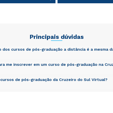
Estou de acordo com a
Estou de acordo com a
Política de Privacidade.
Política de Privacidade.
e
e
autorizo que meus dados sejam utilizados para o
autorizo que meus dados sejam utilizados para o
envio de conteúdos da Cruzeiro do Sul.
envio de conteúdos da Cruzeiro do Sul.
Principais dúvidas
ão dos cursos de pós-graduação a distância é a mesma d
ra me inscrever em um curso de pós-graduação na Cruz
atis unde omnis iste natus error sit voluptatem accusantium dol
am rem aperiam, eaque ipsa quae ab illo inventore veritatis et qua
cta sunt explicabo. Nemo enim ipsam voluptatem quia voluptas si
git, sed quia consequuntur magni dolores eos qui ratione volupta
cursos de pós-graduação da Cruzeiro do Sul Virtual?
atis unde omnis iste natus error sit voluptatem accusantium dol
am rem aperiam, eaque ipsa quae ab illo inventore veritatis et qua
cta sunt explicabo. Nemo enim ipsam voluptatem quia voluptas si
git, sed quia consequuntur magni dolores eos qui ratione volupta
atis unde omnis iste natus error sit voluptatem accusantium dol
am rem aperiam, eaque ipsa quae ab illo inventore veritatis et qua
cta sunt explicabo. Nemo enim ipsam voluptatem quia voluptas si
git, sed quia consequuntur magni dolores eos qui ratione volupta