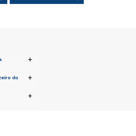
+
a
+
eiro do
oremque
si architecto
t aspernatur
+
tem sequi
oremque
si architecto
t aspernatur
tem sequi
oremque
si architecto
t aspernatur
tem sequi