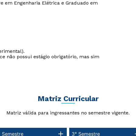
re em Engenharia Elétrica e Graduado em
erimental).
e não possui estágio obrigatório, mas sim
Matriz Curricular
Rápido e fácil
Rápido e fácil
WhatsApp
WhatsApp
Matriz válida para ingressantes no semestre vigente.
ou
ou
° Semestre
3° Semestre