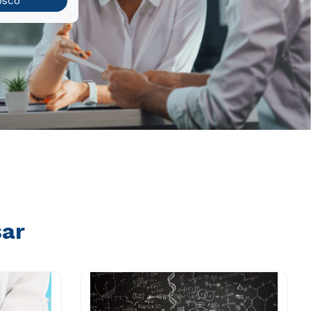
osco
sar