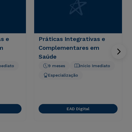
as e
Práticas Integrativas e
m
Complementares em
Saúde
mediato
9 meses
Início Imediato
Especialização
EAD Digital