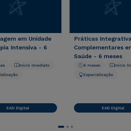
agem em Unidade
Práticas Integrativ
pia Intensiva - 6
Complementares e
Saúde - 6 meses
ses
Início Imediato
6 meses
Início I
ialização
Especialização
EAD Digital
EAD Digital