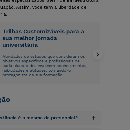
tes especializados, além de infraestrutura
uação. Assim, você tem a liberdade de
Rápido e fácil
Rápido e fácil
WhatsApp
WhatsApp
ria.
ou
ou
Trilhas Customizáveis para a
sua melhor jornada
universitária
Atividades de estudos que consideram os
objetivos específicos e profissionais de
cada aluno e desenvolvem conhecimentos,
Estou de acordo com a
Estou de acordo com a
Política de Privacidade.
Política de Privacidade.
e
e
habilidades e atitudes, tornando-o
autorizo que meus dados sejam utilizados para o
autorizo que meus dados sejam utilizados para o
protagonista da sua formação
envio de conteúdos da Cruzeiro do Sul.
envio de conteúdos da Cruzeiro do Sul.
ção
+
istância é a mesma da presencial?