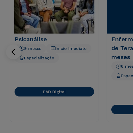
Psicanálise
Enferm
de Tera
9 meses
Início Imediato
meses
Especialização
6 me
Espec
EAD Digital