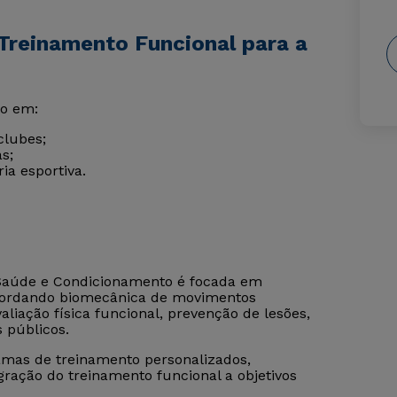
Treinamento Funcional para a
o em:
clubes;
as;
ia esportiva.
 Saúde e Condicionamento é focada em
 abordando biomecânica de movimentos
valiação física funcional, prevenção de lesões,
s públicos.
mas de treinamento personalizados,
gração do treinamento funcional a objetivos