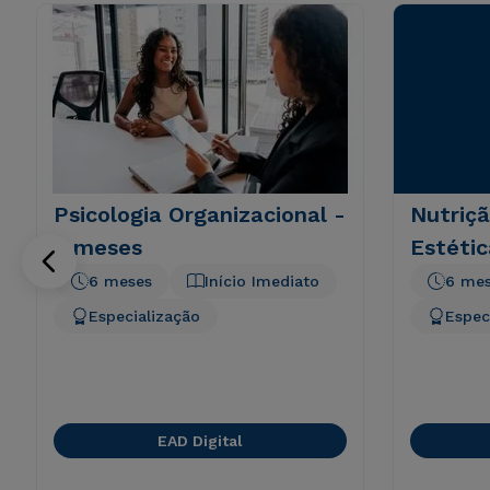
Psicologia Organizacional -
Nutriçã
6 meses
Estétic
6 meses
Início Imediato
6 me
Especialização
Espec
EAD Digital