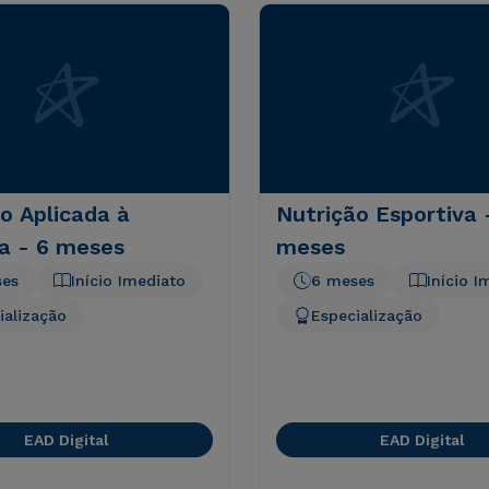
o Aplicada à
Nutrição Esportiva 
a - 6 meses
meses
ses
Início Imediato
6 meses
Início I
ialização
Especialização
EAD Digital
EAD Digital