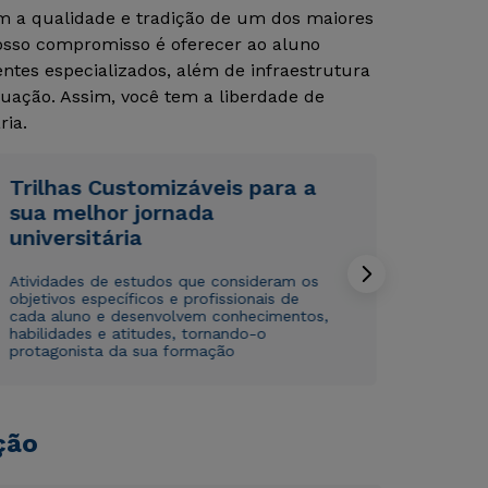
om a qualidade e tradição de um dos maiores
Nosso compromisso é oferecer ao aluno
tes especializados, além de infraestrutura
Rápido e fácil
Rápido e fácil
WhatsApp
WhatsApp
uação. Assim, você tem a liberdade de
ou
ou
ria.
Trilhas Customizáveis para a
sua melhor jornada
universitária
Atividades de estudos que consideram os
Estou de acordo com a
Estou de acordo com a
Política de Privacidade.
Política de Privacidade.
e
e
objetivos específicos e profissionais de
autorizo que meus dados sejam utilizados para o
autorizo que meus dados sejam utilizados para o
cada aluno e desenvolvem conhecimentos,
envio de conteúdos da Cruzeiro do Sul.
envio de conteúdos da Cruzeiro do Sul.
habilidades e atitudes, tornando-o
protagonista da sua formação
ção