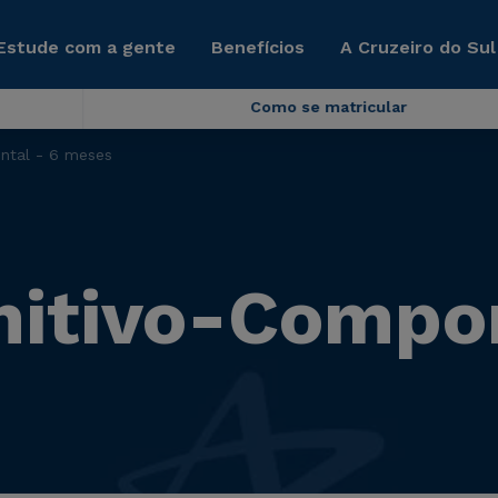
Estude com a gente
Benefícios
A Cruzeiro do Sul
Como se matricular
ntal - 6 meses
nitivo-Compo