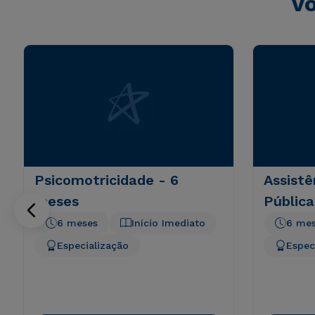
Vo
Psicomotricidade - 6
Assistê
meses
Pública
6 meses
Início Imediato
6 me
Especialização
Espec