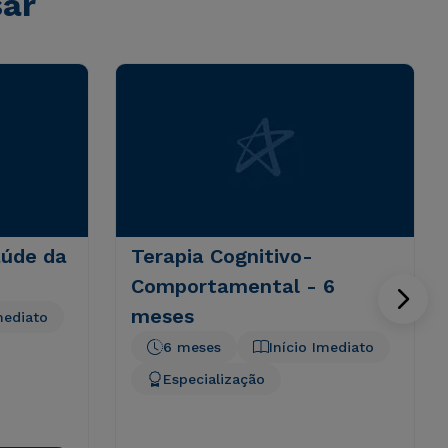
sar
úde da
Terapia Cognitivo-
Comportamental - 6
meses
mediato
6 meses
Início Imediato
Especialização