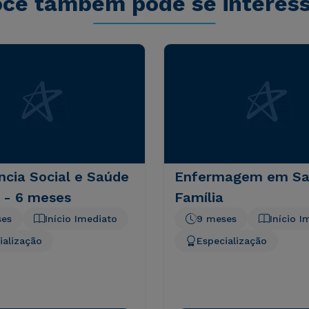
cê também pode se interes
ncia Social e Saúde
Enfermagem em Sa
 - 6 meses
Família
ses
Início Imediato
9 meses
Início I
ialização
Especialização