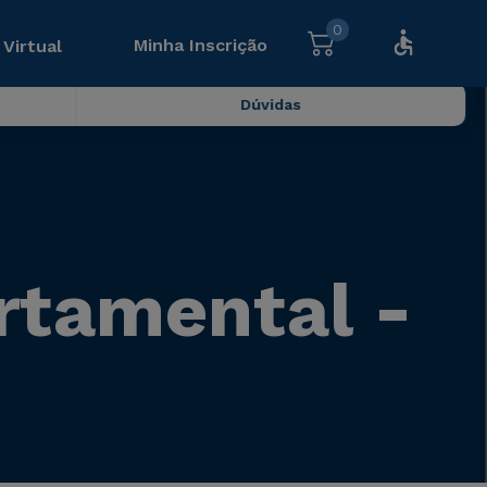
0
Minha Inscrição
 Virtual
Dúvidas
rtamental -