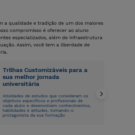
om a qualidade e tradição de um dos maiores
Nosso compromisso é oferecer ao aluno
tes especializados, além de infraestrutura
uação. Assim, você tem a liberdade de
ria.
Rápido e fácil
Rápido e fácil
Trilhas Customizáveis para a
WhatsApp
WhatsApp
sua melhor jornada
ou
ou
universitária
Atividades de estudos que consideram os
objetivos específicos e profissionais de
cada aluno e desenvolvem conhecimentos,
habilidades e atitudes, tornando-o
protagonista da sua formação
Estou de acordo com a
Estou de acordo com a
Política de Privacidade.
Política de Privacidade.
e
e
autorizo que meus dados sejam utilizados para o
autorizo que meus dados sejam utilizados para o