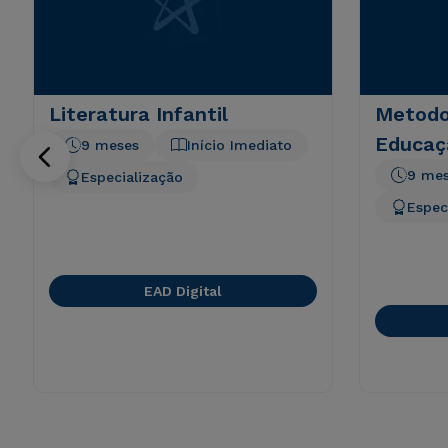
Literatura Infantil
Metodo
Educaç
9 meses
Início Imediato
9 me
Especialização
Espec
EAD Digital