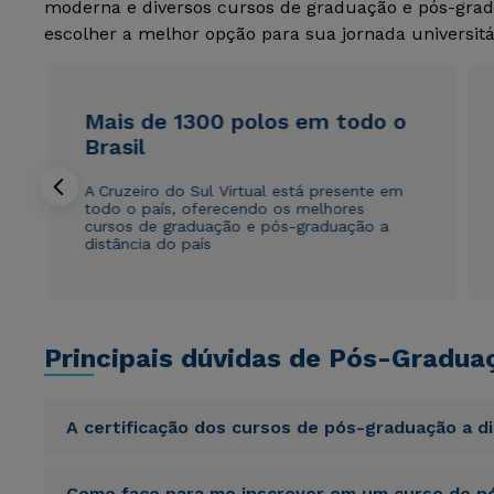
moderna e diversos cursos de graduação e pós-grad
escolher a melhor opção para sua jornada universitá
Mais de 1300 polos em todo o
Brasil
A Cruzeiro do Sul Virtual está presente em
todo o país, oferecendo os melhores
cursos de graduação e pós-graduação a
distância do país
Principais dúvidas de Pós-Gradua
A certificação dos cursos de pós-graduação a d
Sed ut perspiciatis unde omnis iste natus error sit vol
Como faço para me inscrever em um curso de pó