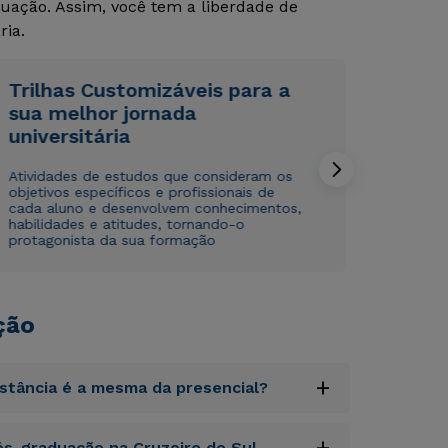
uação. Assim, você tem a liberdade de
ria.
Trilhas Customizáveis para a
sua melhor jornada
universitária
Rápido e fácil
Rápido e fácil
WhatsApp
WhatsApp
Atividades de estudos que consideram os
objetivos específicos e profissionais de
ou
ou
cada aluno e desenvolvem conhecimentos,
habilidades e atitudes, tornando-o
protagonista da sua formação
ção
Estou de acordo com a
Estou de acordo com a
Política de Privacidade.
Política de Privacidade.
e
e
autorizo que meus dados sejam utilizados para o
autorizo que meus dados sejam utilizados para o
+
istância é a mesma da presencial?
envio de conteúdos da Cruzeiro do Sul.
envio de conteúdos da Cruzeiro do Sul.
uptatem accusantium doloremque laudantium,
+
s-graduação na Cruzeiro do Sul