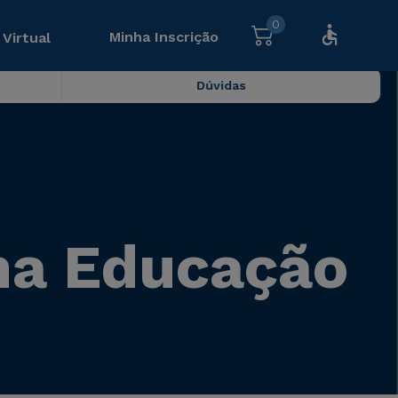
0
Minha Inscrição
 Virtual
Dúvidas
na Educação