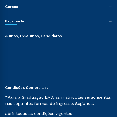
+
Cursos
+
Faça parte
+
Alunos, Ex-Alunos, Candidatos
Condições Comerciais:
*Para a Graduação EAD, as matrículas serão isentas
nas seguintes formas de ingresso: Segunda
Graduação, Segunda Graduação 2.0 e Transferência.
abrir todas as condições vigentes
Já para as demais, a taxa de matrícula será de R$