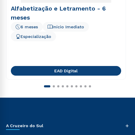
Alfabetização e Letramento - 6
meses
6 meses
Início Imediato
Especialização
EAD Digital
+
A Cruzeiro do Sul