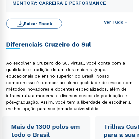
MENTORY: CARREIRA E PERFORMANCE
Ver Tudo +
Baixar Ebook
Diferenciais Cruzeiro do Sul
Ao escolher a Cruzeiro do Sul Virtual, você conta com a
qualidade e tradição de um dos maiores grupos
educacionais de ensino superior do Brasil. Nosso
Rápido e fácil
compromisso é oferecer ao aluno qualidade de ensino com
WhatsApp
métodos inovadores e docentes especializados, além de
ou
infraestrutura moderna e diversos cursos de graduação e
pós-graduação. Assim, você tem a liberdade de escolher a
melhor opção para sua jornada universitária.
Mais de 1300 polos em
Trilhas Cus
todo o Brasil
para a sua