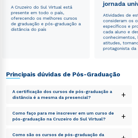
jornada uni
Estou de acordo com a
Política de Privacidade.
e
A Cruzeiro do Sul Virtual está
autorizo que meus dados sejam utilizados para o
presente em todo o país,
Atividades de e
envio de conteúdos da Cruzeiro do Sul.
oferecendo os melhores cursos
consideram os o
de graduação e pós-graduação a
específicos e pro
distância do país
cada aluno e de
conhecimentos, 
atitudes, tornan
protagonista da
Principais dúvidas de Pós-Graduação
A certificação dos cursos de pós-graduação a
+
distância é a mesma da presencial?
Sed ut perspiciatis unde omnis iste natus error sit
Como faço para me inscrever em um curso de
+
voluptatem accusantium doloremque laudantium,
pós-graduação na Cruzeiro do Sul Virtual?
totam rem aperiam, eaque ipsa quae ab illo inventore
veritatis et quasi architecto beatae vitae dicta sunt
Sed ut perspiciatis unde omnis iste natus error sit
explicabo. Nemo enim ipsam voluptatem quia
Como são os cursos de pós-graduação da
+