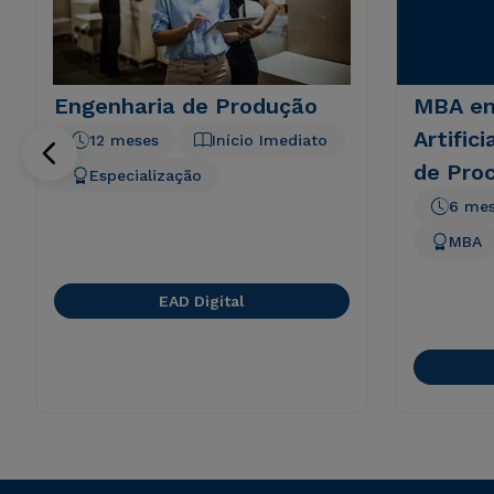
Engenharia de Produção
MBA em
Artific
12 meses
Início Imediato
de Pro
Especialização
6 me
MBA
EAD Digital