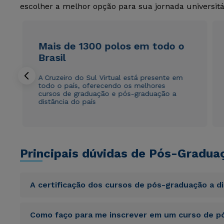
escolher a melhor opção para sua jornada universitá
Mais de 1300 polos em todo o
Brasil
A Cruzeiro do Sul Virtual está presente em
todo o país, oferecendo os melhores
cursos de graduação e pós-graduação a
distância do país
Principais dúvidas de Pós-Gradua
A certificação dos cursos de pós-graduação a d
Sed ut perspiciatis unde omnis iste natus error sit vol
Como faço para me inscrever em um curso de pó
totam rem aperiam, eaque ipsa quae ab illo inventore veri