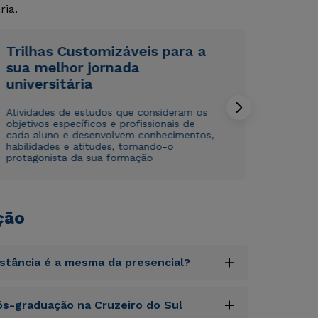
ria.
Rápido e fácil
Rápido e fácil
WhatsApp
WhatsApp
ou
ou
Trilhas Customizáveis para a
sua melhor jornada
universitária
Atividades de estudos que consideram os
objetivos específicos e profissionais de
cada aluno e desenvolvem conhecimentos,
habilidades e atitudes, tornando-o
Estou de acordo com a
Estou de acordo com a
Política de Privacidade.
Política de Privacidade.
e
e
protagonista da sua formação
autorizo que meus dados sejam utilizados para o
autorizo que meus dados sejam utilizados para o
envio de conteúdos da Cruzeiro do Sul.
envio de conteúdos da Cruzeiro do Sul.
ção
+
istância é a mesma da presencial?
uptatem accusantium doloremque laudantium,
+
s-graduação na Cruzeiro do Sul
tatis et quasi architecto beatae vitae dicta