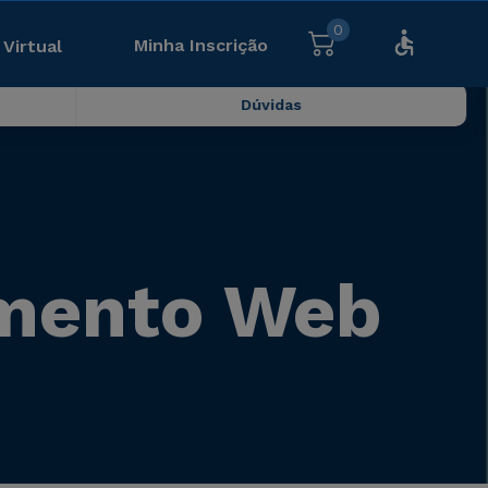
0
Minha Inscrição
 Virtual
Dúvidas
imento Web