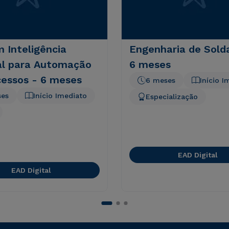
 Inteligência
Engenharia de Sol
ial para Automação
6 meses
cessos - 6 meses
6 meses
Início I
ses
Início Imediato
Especialização
EAD Digital
EAD Digital