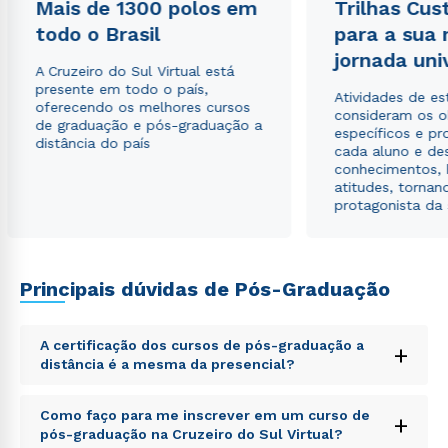
Mais de 1300 polos em
Trilhas Cus
Estou de acordo com a
Política de Privacidade.
e
todo o Brasil
para a sua
autorizo que meus dados sejam utilizados para o
jornada uni
envio de conteúdos da Cruzeiro do Sul.
A Cruzeiro do Sul Virtual está
presente em todo o país,
Atividades de e
oferecendo os melhores cursos
consideram os o
de graduação e pós-graduação a
específicos e pro
distância do país
cada aluno e de
conhecimentos, 
atitudes, tornan
protagonista da
Principais dúvidas de Pós-Graduação
A certificação dos cursos de pós-graduação a
+
distância é a mesma da presencial?
Sed ut perspiciatis unde omnis iste natus error sit
Como faço para me inscrever em um curso de
+
voluptatem accusantium doloremque laudantium,
pós-graduação na Cruzeiro do Sul Virtual?
totam rem aperiam, eaque ipsa quae ab illo inventore