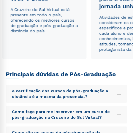
jornada uni
A Cruzeiro do Sul Virtual está
presente em todo o país,
Atividades de e
oferecendo os melhores cursos
consideram os o
de graduação e pós-graduação a
específicos e pro
distância do país
cada aluno e de
conhecimentos, 
atitudes, tornan
protagonista da
Principais dúvidas de Pós-Graduação
A certificação dos cursos de pós-graduação a
+
distância é a mesma da presencial?
Sed ut perspiciatis unde omnis iste natus error sit
Como faço para me inscrever em um curso de
+
voluptatem accusantium doloremque laudantium,
pós-graduação na Cruzeiro do Sul Virtual?
totam rem aperiam, eaque ipsa quae ab illo inventore
veritatis et quasi architecto beatae vitae dicta sunt
Sed ut perspiciatis unde omnis iste natus error sit
explicabo. Nemo enim ipsam voluptatem quia
Como são os cursos de pós-graduação da