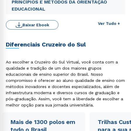
PRINCÍPIOS E MÉTODOS DA ORIENTAÇÃO
EDUCACIONAL
Ver Tudo +
Baixar Ebook
Diferenciais Cruzeiro do Sul
Rápido e fácil
Ao escolher a Cruzeiro do Sul Virtual, você conta com a
WhatsApp
qualidade e tradição de um dos maiores grupos
ou
educacionais de ensino superior do Brasil. Nosso
compromisso é oferecer ao aluno qualidade de ensino com
métodos inovadores e docentes especializados, além de
infraestrutura moderna e diversos cursos de graduação e
pós-graduação. Assim, você tem a liberdade de escolher a
melhor opção para sua jornada universitária.
Estou de acordo com a
Política de Privacidade.
e
Mais de 1300 polos em
Trilhas Cus
autorizo que meus dados sejam utilizados para o
todo o Brasil
para a sua
envio de conteúdos da Cruzeiro do Sul.