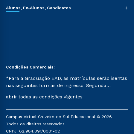
+
Alunos, Ex-Alunos, Candidatos
Condições Comerciais:
*Para a Graduação EAD, as matrículas serão isentas
nas seguintes formas de ingresso: Segunda
Graduação, Segunda Graduação 2.0 e Transferência.
abrir todas as condições vigentes
Já para as demais, a taxa de matrícula será de R$
49. *Para a Pós-graduação EAD, as ofertas
mencionadas são referentes aos cursos: Ensino
Campus Virtual Cruzeiro do Sul Educacional © 2026 -
Religioso, Geografia para a Docência e Metodologia
Todos os direitos reservados.
do Ensino de História: Questões Atuais.
CNPJ: 62.984.091/0001-02