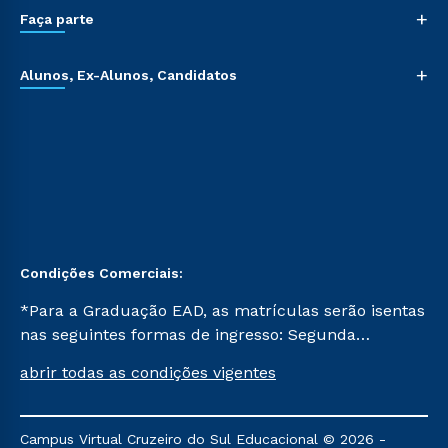
+
Faça parte
+
Alunos, Ex-Alunos, Candidatos
Condições Comerciais:
*Para a Graduação EAD, as matrículas serão isentas
nas seguintes formas de ingresso: Segunda
Graduação, Segunda Graduação 2.0 e Transferência.
abrir todas as condições vigentes
Já para as demais, a taxa de matrícula será de R$
49. *Para a Pós-graduação EAD, as ofertas
mencionadas são referentes aos cursos: Ensino
Campus Virtual Cruzeiro do Sul Educacional © 2026 -