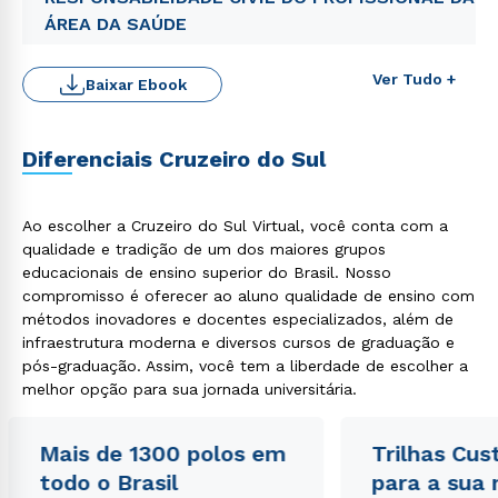
ÁREA DA SAÚDE
Ver Tudo +
Baixar Ebook
Diferenciais Cruzeiro do Sul
Ao escolher a Cruzeiro do Sul Virtual, você conta com a
qualidade e tradição de um dos maiores grupos
Rápido e fácil
WhatsApp
educacionais de ensino superior do Brasil. Nosso
compromisso é oferecer ao aluno qualidade de ensino com
ou
métodos inovadores e docentes especializados, além de
infraestrutura moderna e diversos cursos de graduação e
pós-graduação. Assim, você tem a liberdade de escolher a
melhor opção para sua jornada universitária.
Mais de 1300 polos em
Trilhas Cus
todo o Brasil
para a sua
Estou de acordo com a
Política de Privacidade.
e