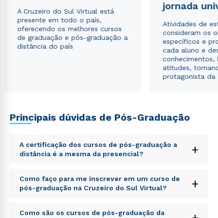
autorizo que meus dados sejam utilizados para o
jornada uni
envio de conteúdos da Cruzeiro do Sul.
A Cruzeiro do Sul Virtual está
presente em todo o país,
Atividades de e
oferecendo os melhores cursos
consideram os o
de graduação e pós-graduação a
específicos e pro
distância do país
cada aluno e de
conhecimentos, 
atitudes, tornan
protagonista da
Principais dúvidas de Pós-Graduação
A certificação dos cursos de pós-graduação a
+
distância é a mesma da presencial?
Sed ut perspiciatis unde omnis iste natus error sit
Como faço para me inscrever em um curso de
+
voluptatem accusantium doloremque laudantium,
pós-graduação na Cruzeiro do Sul Virtual?
totam rem aperiam, eaque ipsa quae ab illo inventore
veritatis et quasi architecto beatae vitae dicta sunt
Sed ut perspiciatis unde omnis iste natus error sit
explicabo. Nemo enim ipsam voluptatem quia
Como são os cursos de pós-graduação da
+