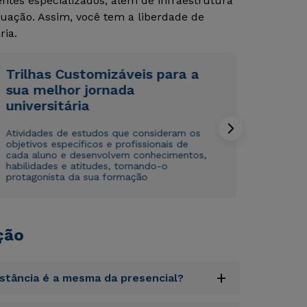
tes especializados, além de infraestrutura
uação. Assim, você tem a liberdade de
Rápido e fácil
Rápido e fácil
WhatsApp
WhatsApp
ria.
ou
ou
Trilhas Customizáveis para a
sua melhor jornada
universitária
Atividades de estudos que consideram os
objetivos específicos e profissionais de
cada aluno e desenvolvem conhecimentos,
Estou de acordo com a
Estou de acordo com a
Política de Privacidade.
Política de Privacidade.
e
e
habilidades e atitudes, tornando-o
autorizo que meus dados sejam utilizados para o
autorizo que meus dados sejam utilizados para o
protagonista da sua formação
envio de conteúdos da Cruzeiro do Sul.
envio de conteúdos da Cruzeiro do Sul.
ção
+
istância é a mesma da presencial?