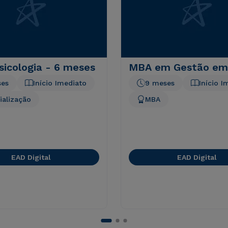
icologia - 6 meses
MBA em Gestão em
ses
Início Imediato
9 meses
Início I
ialização
MBA
EAD Digital
EAD Digital