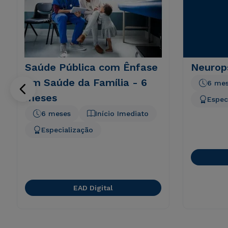
Saúde Pública com Ênfase
Neurops
em Saúde da Família - 6
6 me
meses
Espec
6 meses
Início Imediato
Especialização
EAD Digital