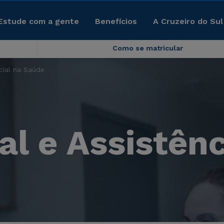
Estude com a gente
Benefícios
A Cruzeiro do Sul
Como se matricular
ocial na Saúde
al e Assistênc