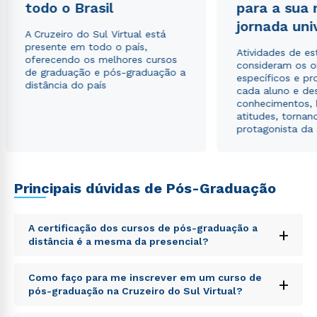
todo o Brasil
para a sua
jornada uni
A Cruzeiro do Sul Virtual está
presente em todo o país,
Atividades de e
oferecendo os melhores cursos
consideram os o
de graduação e pós-graduação a
específicos e pro
distância do país
cada aluno e de
conhecimentos, 
atitudes, tornan
protagonista da
Principais dúvidas de Pós-Graduação
A certificação dos cursos de pós-graduação a
+
distância é a mesma da presencial?
Sed ut perspiciatis unde omnis iste natus error sit
Como faço para me inscrever em um curso de
+
voluptatem accusantium doloremque laudantium,
pós-graduação na Cruzeiro do Sul Virtual?
totam rem aperiam, eaque ipsa quae ab illo inventore
veritatis et quasi architecto beatae vitae dicta sunt