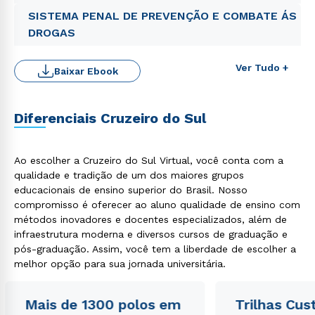
SISTEMA PENAL DE PREVENÇÃO E COMBATE ÁS
DROGAS
Ver Tudo +
Baixar Ebook
Diferenciais Cruzeiro do Sul
Rápido e fácil
WhatsApp
Ao escolher a Cruzeiro do Sul Virtual, você conta com a
ou
qualidade e tradição de um dos maiores grupos
educacionais de ensino superior do Brasil. Nosso
compromisso é oferecer ao aluno qualidade de ensino com
métodos inovadores e docentes especializados, além de
infraestrutura moderna e diversos cursos de graduação e
pós-graduação. Assim, você tem a liberdade de escolher a
melhor opção para sua jornada universitária.
Estou de acordo com a
Política de Privacidade.
e
autorizo que meus dados sejam utilizados para o
Mais de 1300 polos em
Trilhas Cus
envio de conteúdos da Cruzeiro do Sul.