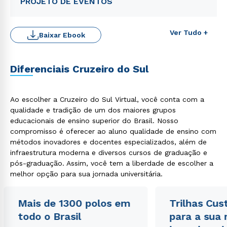
PROJETO DE EVENTOS
Ver Tudo +
Baixar Ebook
Diferenciais Cruzeiro do Sul
Ao escolher a Cruzeiro do Sul Virtual, você conta com a
qualidade e tradição de um dos maiores grupos
Rápido e fácil
educacionais de ensino superior do Brasil. Nosso
WhatsApp
compromisso é oferecer ao aluno qualidade de ensino com
ou
métodos inovadores e docentes especializados, além de
infraestrutura moderna e diversos cursos de graduação e
pós-graduação. Assim, você tem a liberdade de escolher a
melhor opção para sua jornada universitária.
Mais de 1300 polos em
Trilhas Cus
todo o Brasil
para a sua
Estou de acordo com a
Política de Privacidade.
e
autorizo que meus dados sejam utilizados para o