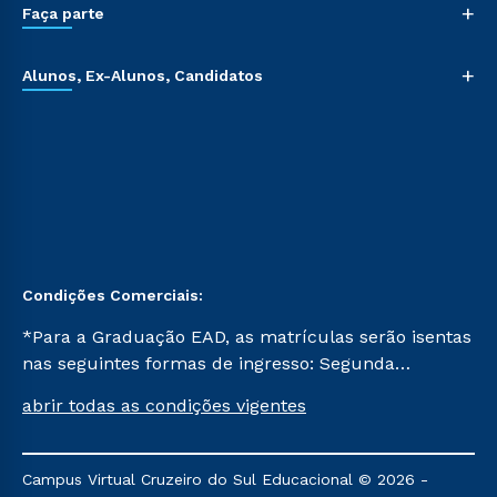
+
Faça parte
+
Alunos, Ex-Alunos, Candidatos
Condições Comerciais:
*Para a Graduação EAD, as matrículas serão isentas
nas seguintes formas de ingresso: Segunda
Graduação, Segunda Graduação 2.0 e Transferência.
abrir todas as condições vigentes
Já para as demais, a taxa de matrícula será de R$
49. *Para a Pós-graduação EAD, as ofertas
mencionadas são referentes aos cursos: Ensino
Campus Virtual Cruzeiro do Sul Educacional © 2026 -
Religioso, Geografia para a Docência e Metodologia