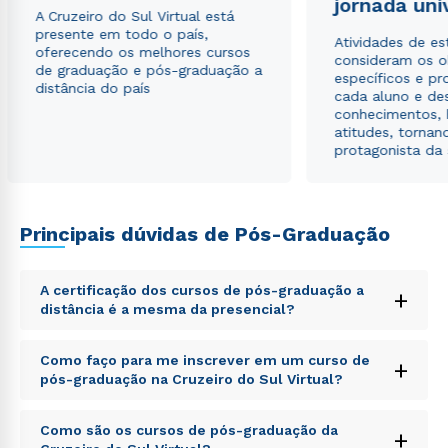
jornada uni
envio de conteúdos da Cruzeiro do Sul.
A Cruzeiro do Sul Virtual está
presente em todo o país,
Atividades de e
oferecendo os melhores cursos
consideram os o
de graduação e pós-graduação a
específicos e pro
distância do país
cada aluno e de
conhecimentos, 
atitudes, tornan
protagonista da
Principais dúvidas de Pós-Graduação
A certificação dos cursos de pós-graduação a
+
distância é a mesma da presencial?
Sed ut perspiciatis unde omnis iste natus error sit
Como faço para me inscrever em um curso de
+
voluptatem accusantium doloremque laudantium,
pós-graduação na Cruzeiro do Sul Virtual?
totam rem aperiam, eaque ipsa quae ab illo inventore
veritatis et quasi architecto beatae vitae dicta sunt
Sed ut perspiciatis unde omnis iste natus error sit
explicabo. Nemo enim ipsam voluptatem quia
Como são os cursos de pós-graduação da
+
voluptatem accusantium doloremque laudantium,