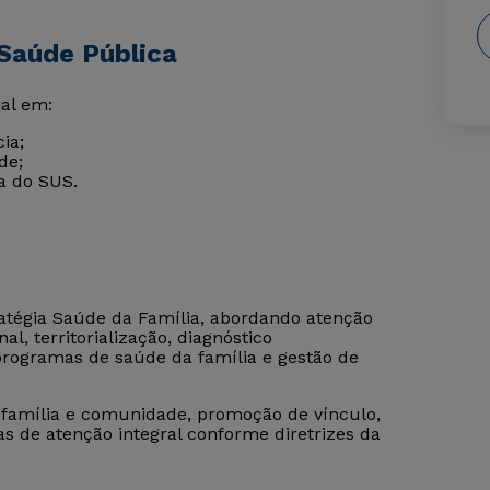
Saúde Pública
al em:
ia;
de;
ia do SUS.
atégia Saúde da Família, abordando atenção
l, territorialização, diagnóstico
, programas de saúde da família e gestão de
família e comunidade, promoção de vínculo,
 de atenção integral conforme diretrizes da