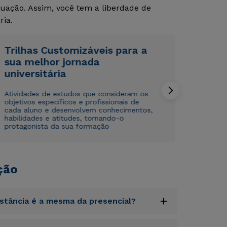
uação. Assim, você tem a liberdade de
Rápido e fácil
Rápido e fácil
ria.
WhatsApp
WhatsApp
ou
ou
Trilhas Customizáveis para a
sua melhor jornada
universitária
Atividades de estudos que consideram os
objetivos específicos e profissionais de
cada aluno e desenvolvem conhecimentos,
Estou de acordo com a
Estou de acordo com a
Política de Privacidade.
Política de Privacidade.
e
e
habilidades e atitudes, tornando-o
autorizo que meus dados sejam utilizados para o
autorizo que meus dados sejam utilizados para o
protagonista da sua formação
envio de conteúdos da Cruzeiro do Sul.
envio de conteúdos da Cruzeiro do Sul.
ção
+
istância é a mesma da presencial?
uptatem accusantium doloremque laudantium,