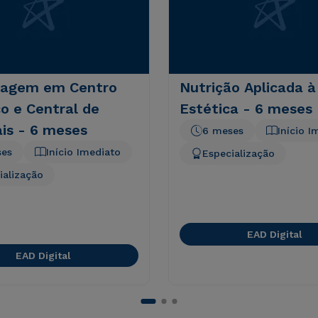
agem em Centro
Nutrição Aplicada à
co e Central de
Estética - 6 meses
is - 6 meses
6 meses
Início I
ses
Início Imediato
Especialização
ialização
EAD Digital
EAD Digital