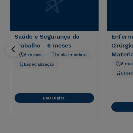
Saúde e Segurança do
Enferm
Trabalho - 6 meses
Cirúrgi
Materia
6 meses
Início Imediato
6 me
Especialização
Espec
EAD Digital