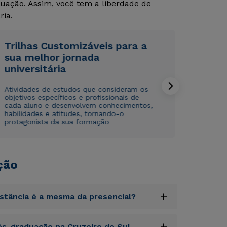
uação. Assim, você tem a liberdade de
ria.
Trilhas Customizáveis para a
sua melhor jornada
universitária
Rápido e fácil
Rápido e fácil
WhatsApp
WhatsApp
Atividades de estudos que consideram os
objetivos específicos e profissionais de
ou
ou
cada aluno e desenvolvem conhecimentos,
habilidades e atitudes, tornando-o
protagonista da sua formação
ção
Estou de acordo com a
Estou de acordo com a
Política de Privacidade.
Política de Privacidade.
e
e
autorizo que meus dados sejam utilizados para o
autorizo que meus dados sejam utilizados para o
+
istância é a mesma da presencial?
envio de conteúdos da Cruzeiro do Sul.
envio de conteúdos da Cruzeiro do Sul.
uptatem accusantium doloremque laudantium,
+
s-graduação na Cruzeiro do Sul