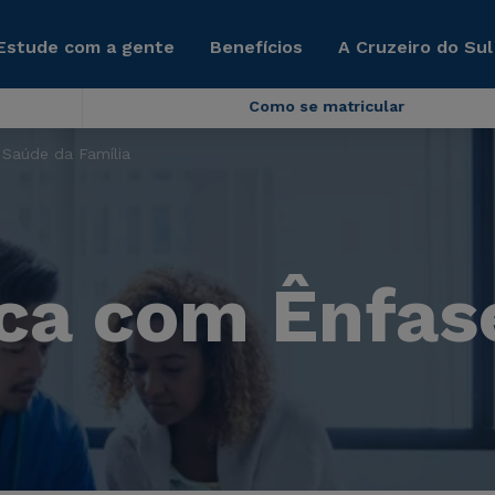
Estude com a gente
Benefícios
A Cruzeiro do Sul
Como se matricular
Saúde da Família
ica com Ênfas