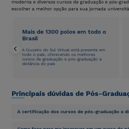
moderna e diversos cursos de graduação e pós-grad
escolher a melhor opção para sua jornada universitá
Mais de 1300 polos em todo o
Brasil
A Cruzeiro do Sul Virtual está presente em
todo o país, oferecendo os melhores
cursos de graduação e pós-graduação a
distância do país
Principais dúvidas de Pós-Gradua
A certificação dos cursos de pós-graduação a d
Sed ut perspiciatis unde omnis iste natus error sit vol
Como faço para me inscrever em um curso de pó