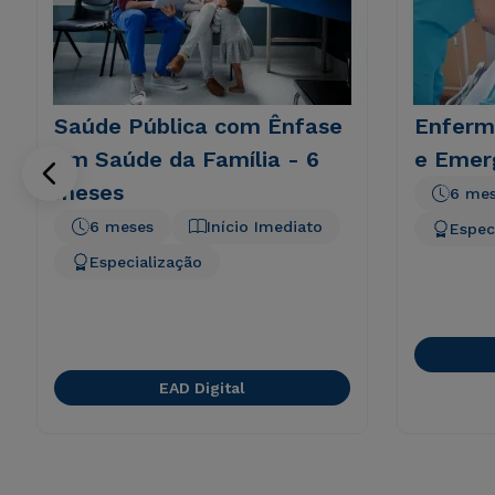
Saúde Pública com Ênfase
Enferm
em Saúde da Família - 6
e Emer
meses
6 me
6 meses
Início Imediato
Espec
Especialização
EAD Digital