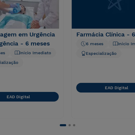
agem em Urgência
Farmácia Clínica - 
gência - 6 meses
6 meses
Início I
ses
Início Imediato
Especialização
ialização
EAD Digital
EAD Digital