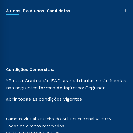
+
Alunos, Ex-Alunos, Candidatos
Condições Comerciais:
*Para a Graduação EAD, as matrículas serão isentas
nas seguintes formas de ingresso: Segunda
Graduação, Segunda Graduação 2.0 e Transferência.
abrir todas as condições vigentes
Já para as demais, a taxa de matrícula será de R$
49. *Para a Pós-graduação EAD, as ofertas
mencionadas são referentes aos cursos: Ensino
Campus Virtual Cruzeiro do Sul Educacional © 2026 -
Religioso, Geografia para a Docência e Metodologia
Todos os direitos reservados.
do Ensino de História: Questões Atuais.