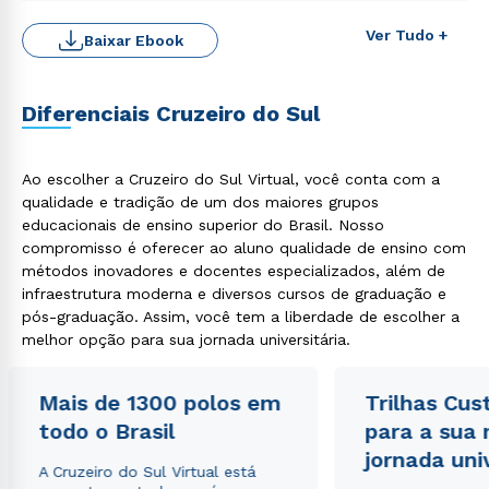
Ver Tudo +
Baixar Ebook
Diferenciais Cruzeiro do Sul
Ao escolher a Cruzeiro do Sul Virtual, você conta com a
qualidade e tradição de um dos maiores grupos
educacionais de ensino superior do Brasil. Nosso
Rápido e fácil
WhatsApp
compromisso é oferecer ao aluno qualidade de ensino com
métodos inovadores e docentes especializados, além de
ou
infraestrutura moderna e diversos cursos de graduação e
pós-graduação. Assim, você tem a liberdade de escolher a
melhor opção para sua jornada universitária.
Mais de 1300 polos em
Trilhas Cus
todo o Brasil
para a sua
Estou de acordo com a
Política de Privacidade.
e
jornada uni
autorizo que meus dados sejam utilizados para o
A Cruzeiro do Sul Virtual está
envio de conteúdos da Cruzeiro do Sul.