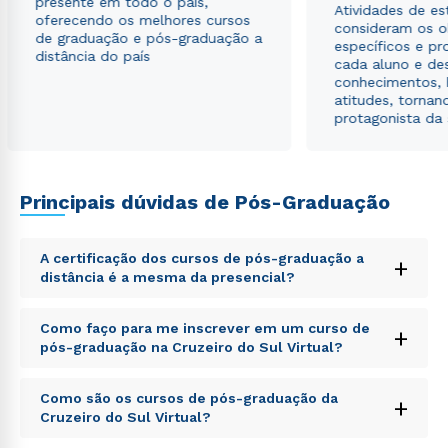
presente em todo o país,
Atividades de e
oferecendo os melhores cursos
consideram os o
de graduação e pós-graduação a
específicos e pro
distância do país
cada aluno e de
conhecimentos, 
atitudes, tornan
protagonista da
Principais dúvidas de Pós-Graduação
A certificação dos cursos de pós-graduação a
+
distância é a mesma da presencial?
Sed ut perspiciatis unde omnis iste natus error sit
Como faço para me inscrever em um curso de
+
voluptatem accusantium doloremque laudantium,
pós-graduação na Cruzeiro do Sul Virtual?
totam rem aperiam, eaque ipsa quae ab illo inventore
veritatis et quasi architecto beatae vitae dicta sunt
Sed ut perspiciatis unde omnis iste natus error sit
explicabo. Nemo enim ipsam voluptatem quia
Como são os cursos de pós-graduação da
+
voluptatem accusantium doloremque laudantium,
voluptas sit aspernatur aut odit aut fugit, sed quia
Cruzeiro do Sul Virtual?
totam rem aperiam, eaque ipsa quae ab illo inventore
consequuntur magni dolores eos qui ratione