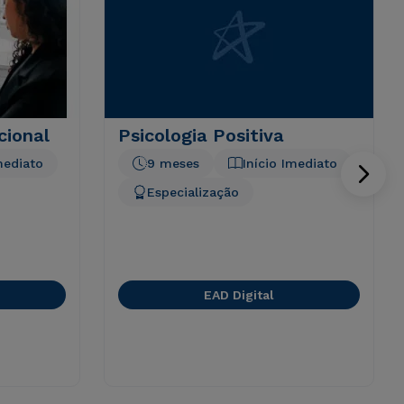
cional
Psicologia Positiva
mediato
9 meses
Início Imediato
Especialização
EAD Digital