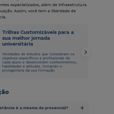
tes especializados, além de infraestrutura
uação. Assim, você tem a liberdade de
ria.
Trilhas Customizáveis para a
sua melhor jornada
universitária
Rápido e fácil
Rápido e fácil
WhatsApp
WhatsApp
Atividades de estudos que consideram os
ou
ou
objetivos específicos e profissionais de
cada aluno e desenvolvem conhecimentos,
habilidades e atitudes, tornando-o
protagonista da sua formação
ção
Estou de acordo com a
Estou de acordo com a
Política de Privacidade.
Política de Privacidade.
e
e
autorizo que meus dados sejam utilizados para o
autorizo que meus dados sejam utilizados para o
envio de conteúdos da Cruzeiro do Sul.
envio de conteúdos da Cruzeiro do Sul.
+
istância é a mesma da presencial?