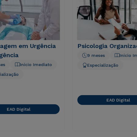
agem em Urgência
Psicologia Organiza
gência
9 meses
Início I
ses
Início Imediato
Especialização
ialização
EAD Digital
EAD Digital