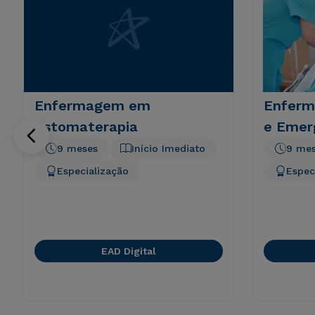
Enfermagem em
Enferm
Estomaterapia
e Emer
9 meses
Início Imediato
9 me
Especialização
Espec
EAD Digital