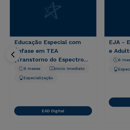
Educação Especial com
EJA - 
Ênfase em TEA
e Adult
(Transtorno do Espectro
6 me
Autista)
9 meses
Início Imediato
Espec
Especialização
EAD Digital