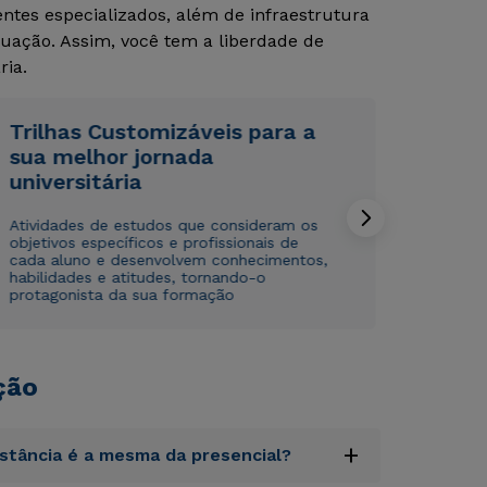
tes especializados, além de infraestrutura
uação. Assim, você tem a liberdade de
ria.
Trilhas Customizáveis para a
sua melhor jornada
universitária
Rápido e fácil
Rápido e fácil
WhatsApp
WhatsApp
Atividades de estudos que consideram os
ou
ou
objetivos específicos e profissionais de
cada aluno e desenvolvem conhecimentos,
habilidades e atitudes, tornando-o
protagonista da sua formação
ção
Estou de acordo com a
Estou de acordo com a
Política de Privacidade.
Política de Privacidade.
e
e
autorizo que meus dados sejam utilizados para o
autorizo que meus dados sejam utilizados para o
envio de conteúdos da Cruzeiro do Sul.
envio de conteúdos da Cruzeiro do Sul.
+
istância é a mesma da presencial?