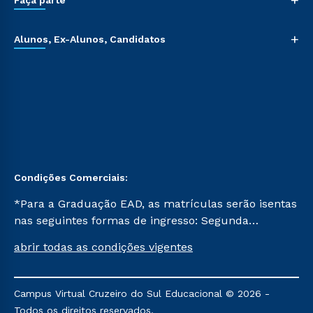
+
Faça parte
+
Alunos, Ex-Alunos, Candidatos
Condições Comerciais:
*Para a Graduação EAD, as matrículas serão isentas
nas seguintes formas de ingresso: Segunda
Graduação, Segunda Graduação 2.0 e Transferência.
abrir todas as condições vigentes
Já para as demais, a taxa de matrícula será de R$
49. *Para a Pós-graduação EAD, as ofertas
mencionadas são referentes aos cursos: Ensino
Campus Virtual Cruzeiro do Sul Educacional © 2026 -
Religioso, Geografia para a Docência e Metodologia
Todos os direitos reservados.