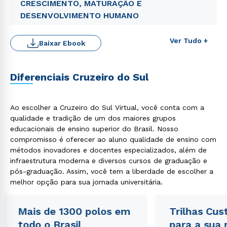
CRESCIMENTO, MATURAÇÃO E
DESENVOLVIMENTO HUMANO
Ver Tudo +
Baixar Ebook
Diferenciais Cruzeiro do Sul
Ao escolher a Cruzeiro do Sul Virtual, você conta com a
Rápido e fácil
qualidade e tradição de um dos maiores grupos
WhatsApp
educacionais de ensino superior do Brasil. Nosso
ou
compromisso é oferecer ao aluno qualidade de ensino com
métodos inovadores e docentes especializados, além de
infraestrutura moderna e diversos cursos de graduação e
pós-graduação. Assim, você tem a liberdade de escolher a
melhor opção para sua jornada universitária.
Mais de 1300 polos em
Trilhas Cus
Estou de acordo com a
Política de Privacidade.
e
todo o Brasil
para a sua
autorizo que meus dados sejam utilizados para o