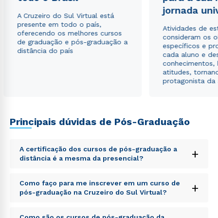
envio de conteúdos da Cruzeiro do Sul.
jornada uni
A Cruzeiro do Sul Virtual está
presente em todo o país,
Atividades de e
oferecendo os melhores cursos
consideram os o
de graduação e pós-graduação a
específicos e pro
distância do país
cada aluno e de
conhecimentos, 
atitudes, tornan
protagonista da
Principais dúvidas de Pós-Graduação
A certificação dos cursos de pós-graduação a
+
distância é a mesma da presencial?
Sed ut perspiciatis unde omnis iste natus error sit
Como faço para me inscrever em um curso de
+
voluptatem accusantium doloremque laudantium,
pós-graduação na Cruzeiro do Sul Virtual?
totam rem aperiam, eaque ipsa quae ab illo inventore
veritatis et quasi architecto beatae vitae dicta sunt
Sed ut perspiciatis unde omnis iste natus error sit
explicabo. Nemo enim ipsam voluptatem quia
Como são os cursos de pós-graduação da