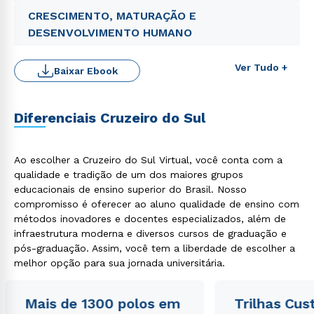
CRESCIMENTO, MATURAÇÃO E
DESENVOLVIMENTO HUMANO
Ver Tudo +
Baixar Ebook
Diferenciais Cruzeiro do Sul
Ao escolher a Cruzeiro do Sul Virtual, você conta com a
qualidade e tradição de um dos maiores grupos
educacionais de ensino superior do Brasil. Nosso
compromisso é oferecer ao aluno qualidade de ensino com
Rápido e fácil
métodos inovadores e docentes especializados, além de
WhatsApp
infraestrutura moderna e diversos cursos de graduação e
ou
pós-graduação. Assim, você tem a liberdade de escolher a
melhor opção para sua jornada universitária.
Mais de 1300 polos em
Trilhas Cus