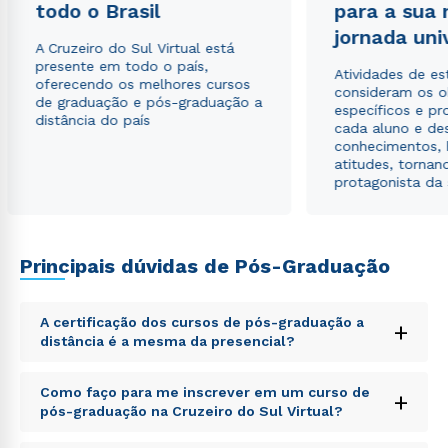
todo o Brasil
para a sua
jornada uni
A Cruzeiro do Sul Virtual está
Estou de acordo com a
Política de Privacidade.
e
presente em todo o país,
autorizo que meus dados sejam utilizados para o
Atividades de e
oferecendo os melhores cursos
envio de conteúdos da Cruzeiro do Sul.
consideram os o
de graduação e pós-graduação a
específicos e pro
distância do país
cada aluno e de
conhecimentos, 
atitudes, tornan
protagonista da
Principais dúvidas de Pós-Graduação
A certificação dos cursos de pós-graduação a
+
distância é a mesma da presencial?
Sed ut perspiciatis unde omnis iste natus error sit
Como faço para me inscrever em um curso de
+
voluptatem accusantium doloremque laudantium,
pós-graduação na Cruzeiro do Sul Virtual?
totam rem aperiam, eaque ipsa quae ab illo inventore
veritatis et quasi architecto beatae vitae dicta sunt