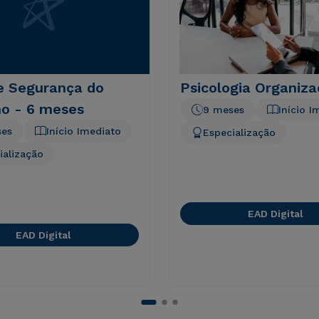
e Segurança do
Psicologia Organiza
ho - 6 meses
9 meses
Início I
ses
Início Imediato
Especialização
ialização
EAD Digital
EAD Digital