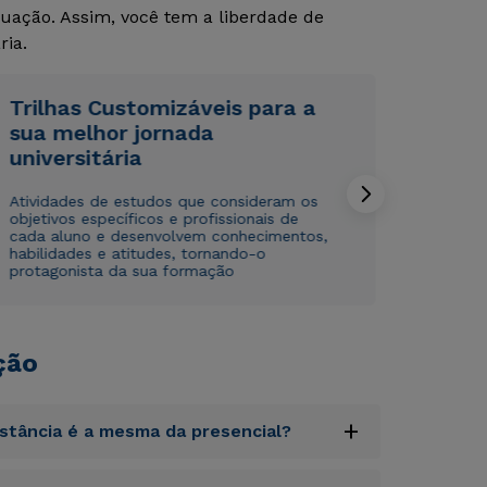
uação. Assim, você tem a liberdade de
ria.
Trilhas Customizáveis para a
sua melhor jornada
universitária
Rápido e fácil
Rápido e fácil
WhatsApp
WhatsApp
Atividades de estudos que consideram os
objetivos específicos e profissionais de
ou
ou
cada aluno e desenvolvem conhecimentos,
habilidades e atitudes, tornando-o
protagonista da sua formação
ção
Estou de acordo com a
Estou de acordo com a
Política de Privacidade.
Política de Privacidade.
e
e
autorizo que meus dados sejam utilizados para o
autorizo que meus dados sejam utilizados para o
+
envio de conteúdos da Cruzeiro do Sul.
envio de conteúdos da Cruzeiro do Sul.
istância é a mesma da presencial?
uptatem accusantium doloremque laudantium,