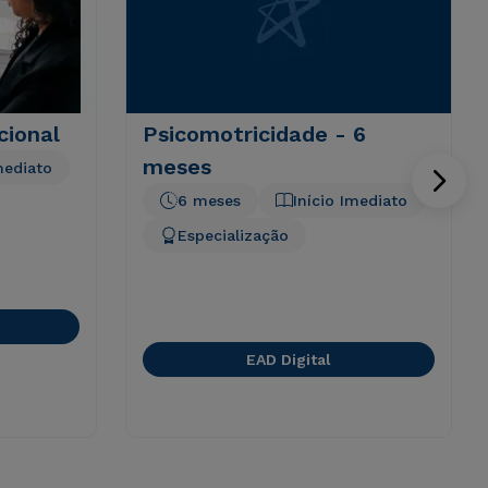
cional
Psicomotricidade - 6
meses
mediato
6 meses
Início Imediato
Especialização
EAD Digital