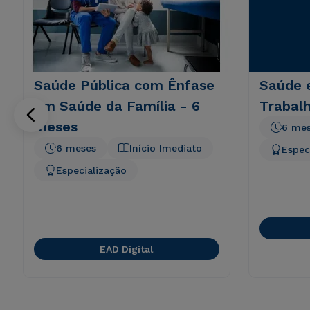
Saúde Pública com Ênfase
Saúde 
em Saúde da Família - 6
Trabal
meses
6 me
6 meses
Início Imediato
Espec
Especialização
EAD Digital