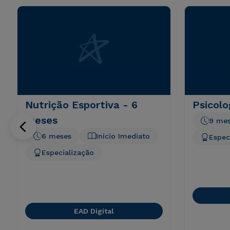
Nutrição Esportiva - 6
Psicolo
meses
9 me
6 meses
Início Imediato
Espec
Especialização
EAD Digital