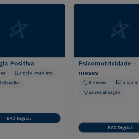
gia Positiva
Psicomotricidade - 
meses
ses
Início Imediato
6 meses
Início I
ialização
Especialização
EAD Digital
EAD Digital