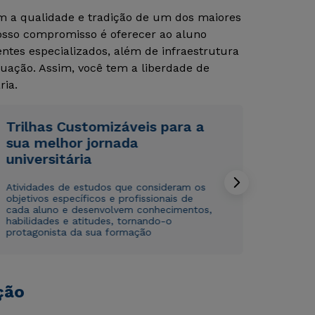
om a qualidade e tradição de um dos maiores
Nosso compromisso é oferecer ao aluno
tes especializados, além de infraestrutura
uação. Assim, você tem a liberdade de
ria.
Trilhas Customizáveis para a
Rápido e fácil
Rápido e fácil
sua melhor jornada
WhatsApp
WhatsApp
universitária
ou
ou
Atividades de estudos que consideram os
objetivos específicos e profissionais de
cada aluno e desenvolvem conhecimentos,
habilidades e atitudes, tornando-o
protagonista da sua formação
Estou de acordo com a
Estou de acordo com a
Política de Privacidade.
Política de Privacidade.
e
e
ção
autorizo que meus dados sejam utilizados para o
autorizo que meus dados sejam utilizados para o
envio de conteúdos da Cruzeiro do Sul.
envio de conteúdos da Cruzeiro do Sul.