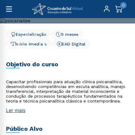
0
Especialização
9 meses
Pós-Graduação
Saúde
Psicanálise
Psicanálise
Início Imediato
EAD Digital
Objetivo do curso
Capacitar profissionais para atuação clínica psicanalítica,
desenvolvendo competências em escuta analítica, manejo
transferencial, interpretação de material inconsciente e
condução de processos terapêuticos fundamentados na
teoria e técnica psicanalítica clássica e contemporânea.
Ler mais
Público Alvo