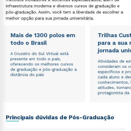
infraestrutura moderna e diversos cursos de graduação e
pós-graduação. Assim, você tem a liberdade de escolher a
melhor opção para sua jornada universitária.
Mais de 1300 polos em
Trilhas Cus
todo o Brasil
para a sua
Rápido e fácil
WhatsApp
jornada uni
A Cruzeiro do Sul Virtual está
ou
presente em todo o país,
Atividades de e
oferecendo os melhores cursos
consideram os o
de graduação e pós-graduação a
específicos e pro
distância do país
cada aluno e de
conhecimentos, 
atitudes, tornan
protagonista da
Estou de acordo com a
Política de Privacidade.
e
autorizo que meus dados sejam utilizados para o
envio de conteúdos da Cruzeiro do Sul.
Principais dúvidas de Pós-Graduação