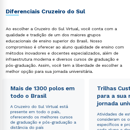
Diferenciais Cruzeiro do Sul
Rápido e fácil
WhatsApp
Ao escolher a Cruzeiro do Sul Virtual, você conta com a
ou
qualidade e tradição de um dos maiores grupos
educacionais de ensino superior do Brasil. Nosso
compromisso é oferecer ao aluno qualidade de ensino com
métodos inovadores e docentes especializados, além de
infraestrutura moderna e diversos cursos de graduação e
pós-graduação. Assim, você tem a liberdade de escolher a
melhor opção para sua jornada universitária.
Estou de acordo com a
Política de Privacidade.
e
autorizo que meus dados sejam utilizados para o
Mais de 1300 polos em
Trilhas Cus
envio de conteúdos da Cruzeiro do Sul.
todo o Brasil
para a sua
jornada uni
A Cruzeiro do Sul Virtual está
presente em todo o país,
Atividades de e
oferecendo os melhores cursos
consideram os o
de graduação e pós-graduação a
específicos e pro
distância do país
cada aluno e de