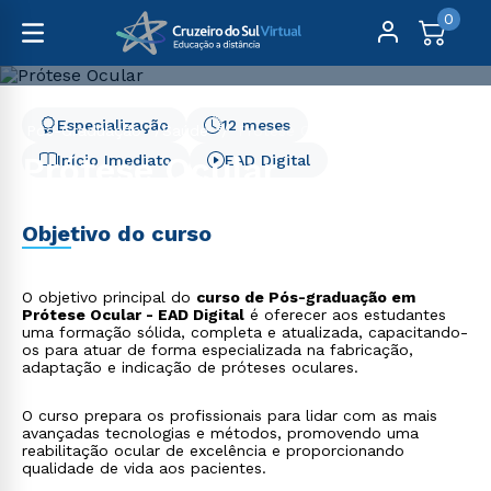
0
Especialização
12 meses
Pós-Graduação
Saúde
Prótese Ocular
Prótese Ocular
Início Imediato
EAD Digital
Objetivo do curso
O objetivo principal do
curso de Pós-graduação em
Prótese Ocular - EAD Digital
é oferecer aos estudantes
uma formação sólida, completa e atualizada, capacitando-
os para atuar de forma especializada na fabricação,
adaptação e indicação de próteses oculares.
O curso prepara os profissionais para lidar com as mais
avançadas tecnologias e métodos, promovendo uma
reabilitação ocular de excelência e proporcionando
qualidade de vida aos pacientes.